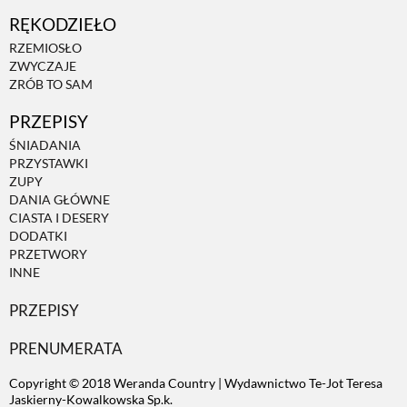
RĘKODZIEŁO
ZWIERZĘTA W NATURZE
RZEMIOSŁO
ZWYCZAJE
ZRÓB TO SAM
GRZYBY
PRZEPISY
ŚNIADANIA
KRAJOBRAZ
PRZYSTAWKI
ZUPY
DANIA GŁÓWNE
RĘKODZIEŁO
CIASTA I DESERY
DODATKI
PRZETWORY
RZEMIOSŁO
INNE
PRZEPISY
ZWYCZAJE
PRENUMERATA
Copyright © 2018 Weranda Country | Wydawnictwo Te-Jot Teresa
ZRÓB TO SAM
Jaskierny-Kowalkowska Sp.k.