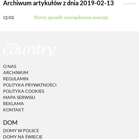
Archiwum artykułów z dnia 2019-02-13
13:02
Nowy sposób oszczędzania energii
BUDUJEMY DOM
OGRÓD
WARZYWA I OWOCE
O NAS
ARCHIWUM
ROŚLINY OGRODOWE
REGULAMIN
POLITYKA PRYWATNOŚCI
POLITYKA COOKIES
PORADY
MAPA SERWISU
REKLAMA
KONTAKT
ZIELEŃ W DOMU
DOM
DOMY W POLSCE
PROJEKTOWANIE OGRODU
DOMY NA ŚWIECIE