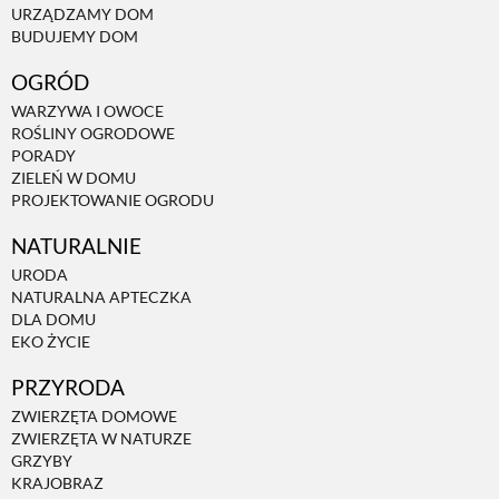
URZĄDZAMY DOM
BUDUJEMY DOM
NATURALNIE
OGRÓD
WARZYWA I OWOCE
URODA
ROŚLINY OGRODOWE
PORADY
ZIELEŃ W DOMU
NATURALNA APTECZKA
PROJEKTOWANIE OGRODU
NATURALNIE
DLA DOMU
URODA
NATURALNA APTECZKA
DLA DOMU
EKO ŻYCIE
EKO ŻYCIE
PRZYRODA
PRZYRODA
ZWIERZĘTA DOMOWE
ZWIERZĘTA W NATURZE
GRZYBY
ZWIERZĘTA DOMOWE
KRAJOBRAZ