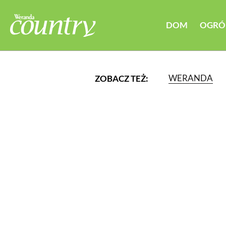
DOM
OGRÓ
WERANDA
ZOBACZ TEŻ:
LUB WYBIERZ JEDNĄ Z K