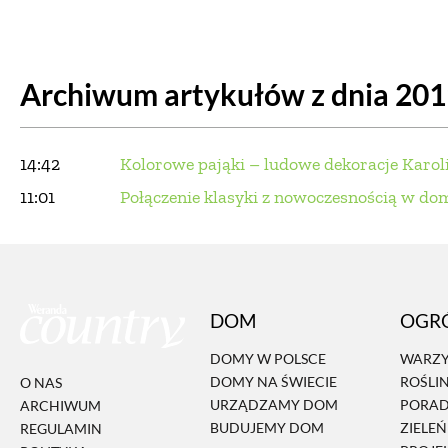
DOM
DOMY W POL
Archiwum artykułów z dnia 20
OGRÓD
WARZYWA
PROJEKTOWANIE
14:42
Kolorowe pająki – ludowe dekoracje Karol
DLA DOM
11:01
Połączenie klasyki z nowoczesnością w d
ZWIERZĘTA W NAT
ZWYCZAJE
ZRÓ
DOM
OGR
DANIA GŁÓW
DOMY W POLSCE
WARZY
DOMY NA ŚWIECIE
ROŚLI
O NAS
URZĄDZAMY DOM
PORA
ARCHIWUM
BUDUJEMY DOM
ZIELE
REGULAMIN