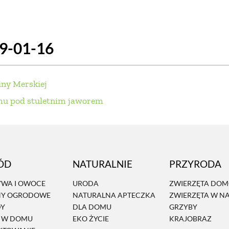
SCE
DOMY NA ŚWIECIE
URZĄDZAMY D
19-01-16
 I OWOCE
ROŚLINY OGRODOWE
PORA
 OGRODU
NATURALNIE
URODA
NATU
iny Merskiej
U
EKO ŻYCIE
PRZYRODA
ZWIERZĘT
omu pod stuletnim jaworem
URZE
GRZYBY
KRAJOBRAZ
RĘKODZI
B TO SAM
PRZEPISY
ŚNIADANIA
PR
ÓD
NATURALNIE
PRZYRODA
NE
CIASTA I DESERY
DODATKI
PRZE
WA I OWOCE
URODA
ZWIERZĘTA DO
NY OGRODOWE
NATURALNA APTECZKA
ZWIERZĘTA W N
DY
DLA DOMU
GRZYBY
Ń W DOMU
EKO ŻYCIE
KRAJOBRAZ