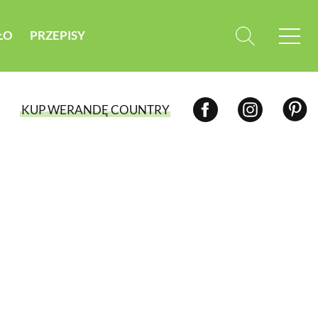
ŁO
PRZEPISY
KUP WERANDĘ COUNTRY
WYBIERZ TYP WYDANIA
WYDANIE DRUKOWANE
aktualny numer z dostawą do domu
E-WYDANIE PDF
przeglądaj bezpośrednio na Twoim
komputerze lub urządzeniu mobilnym