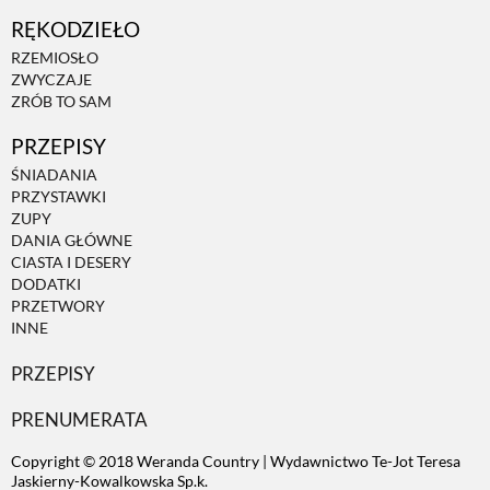
RĘKODZIEŁO
ZWIERZĘTA W NATURZE
RZEMIOSŁO
ZWYCZAJE
ZRÓB TO SAM
GRZYBY
PRZEPISY
ŚNIADANIA
KRAJOBRAZ
PRZYSTAWKI
ZUPY
DANIA GŁÓWNE
RĘKODZIEŁO
CIASTA I DESERY
DODATKI
PRZETWORY
RZEMIOSŁO
INNE
PRZEPISY
ZWYCZAJE
PRENUMERATA
Copyright © 2018 Weranda Country | Wydawnictwo Te-Jot Teresa
ZRÓB TO SAM
Jaskierny-Kowalkowska Sp.k.