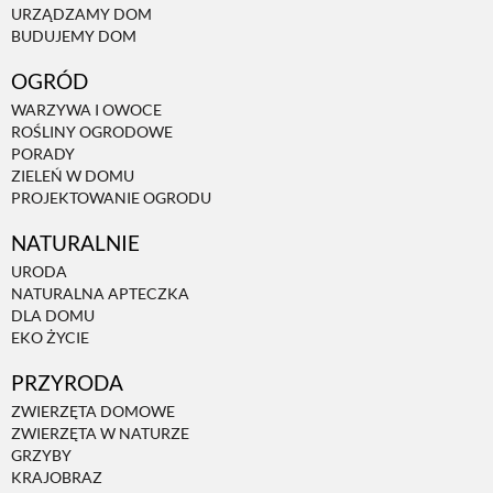
URZĄDZAMY DOM
BUDUJEMY DOM
NATURALNIE
OGRÓD
WARZYWA I OWOCE
URODA
ROŚLINY OGRODOWE
PORADY
ZIELEŃ W DOMU
NATURALNA APTECZKA
PROJEKTOWANIE OGRODU
NATURALNIE
DLA DOMU
URODA
NATURALNA APTECZKA
DLA DOMU
EKO ŻYCIE
EKO ŻYCIE
PRZYRODA
PRZYRODA
ZWIERZĘTA DOMOWE
ZWIERZĘTA W NATURZE
GRZYBY
ZWIERZĘTA DOMOWE
KRAJOBRAZ