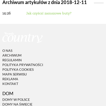
Archiwum artykułów z dnia 2018-12-11
14:26
Jak czyścić zamszowe buty?
BUDUJEMY DOM
OGRÓD
WARZYWA I OWOCE
O NAS
ARCHIWUM
ROŚLINY OGRODOWE
REGULAMIN
POLITYKA PRYWATNOŚCI
POLITYKA COOKIES
PORADY
MAPA SERWISU
REKLAMA
KONTAKT
ZIELEŃ W DOMU
DOM
DOMY W POLSCE
PROJEKTOWANIE OGRODU
DOMY NA ŚWIECIE