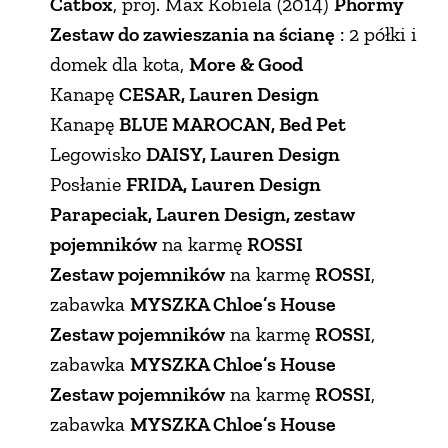
Catbox
, proj. Max Kobiela (2014)
Phormy
Zestaw do zawieszania na ścianę
: 2 półki i
PRZEPISY
domek dla kota,
More & Good
Kanapę
CESAR, Lauren Design
ŚNIADANIA
Kanapę
BLUE MAROCAN, Bed Pet
Legowisko
DAISY, Lauren Design
PRZYSTAWKI
Posłanie
FRIDA, Lauren Design
Parapeciak, Lauren Design, zestaw
ZUPY
pojemników
na karmę
ROSSI
Zestaw pojemników
na karmę
ROSSI
,
DANIA GŁÓWNE
zabawka
MYSZKA Chloe’s House
Zestaw pojemników
na karmę
ROSSI
,
CIASTA I DESERY
zabawka
MYSZKA Chloe’s House
Zestaw pojemników
na karmę
ROSSI
,
DODATKI
zabawka
MYSZKA Chloe’s House