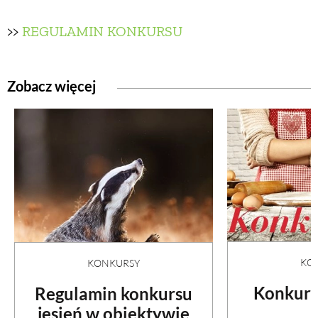
>>
REGULAMIN KONKURSU
Zobacz więcej
KO
KONKURSY
Konkurs
Regulamin konkursu
jesień w obiektywie