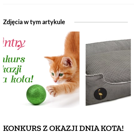
NATURALNIE
Zdjęcia w tym artykule
URODA
NATURALNA APTECZKA
DLA DOMU
EKO ŻYCIE
PRZYRODA
KONKURS Z OKAZJI DNIA KOTA!
ZWIERZĘTA DOMOWE