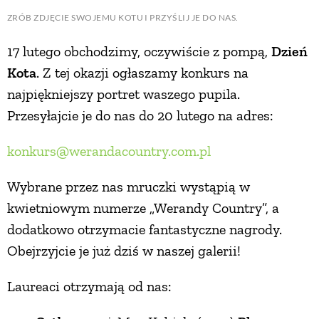
ZRÓB ZDJĘCIE SWOJEMU KOTU I PRZYŚLIJ JE DO NAS.
ZWIERZĘTA W NATURZE
17 lutego obchodzimy, oczywiście z pompą,
Dzień
Kota
. Z tej okazji ogłaszamy konkurs na
GRZYBY
najpiękniejszy portret waszego pupila.
Przesyłajcie je do nas do 20 lutego na adres:
KRAJOBRAZ
konkurs@werandacountry.com.pl
RĘKODZIEŁO
Wybrane przez nas mruczki wystąpią w
kwietniowym numerze „Werandy Country”, a
RZEMIOSŁO
dodatkowo otrzymacie fantastyczne nagrody.
Obejrzyjcie je już dziś w naszej galerii!
ZWYCZAJE
Laureaci otrzymają od nas:
ZRÓB TO SAM