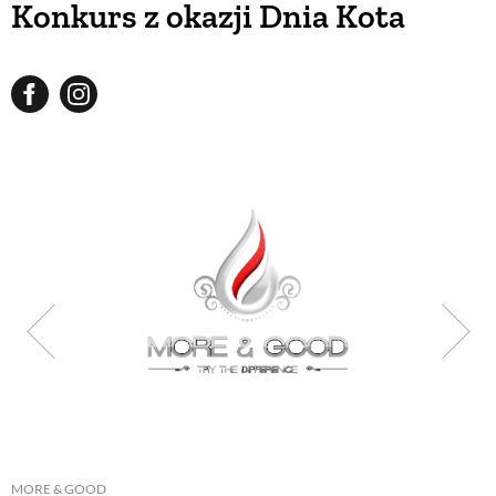
Konkurs z okazji Dnia Kota
BUDUJEMY DOM
OGRÓD
WARZYWA I OWOCE
ROŚLINY OGRODOWE
PORADY
ZIELEŃ W DOMU
PROJEKTOWANIE OGRODU
MORE & GOOD