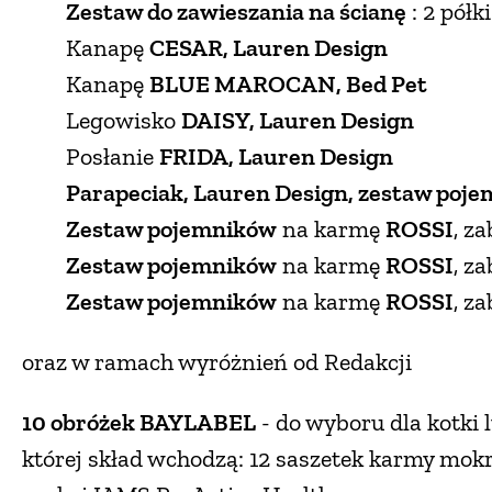
Zestaw do zawieszania na ścianę
: 2 półk
Kanapę
CESAR, Lauren Design
Kanapę
BLUE MAROCAN, Bed Pet
Legowisko
DAISY, Lauren Design
Posłanie
FRIDA, Lauren Design
Parapeciak, Lauren Design, zestaw poj
Zestaw pojemników
na karmę
ROSSI
, z
Zestaw pojemników
na karmę
ROSSI
, z
Zestaw pojemników
na karmę
ROSSI
, z
oraz w ramach wyróżnień od Redakcji
10 obróżek BAYLABEL
- do wyboru dla kotki 
której skład wchodzą: 12 saszetek karmy mokr