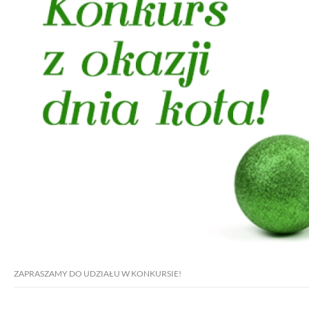
ZAPRASZAMY DO UDZIAŁU W KONKURSIE!