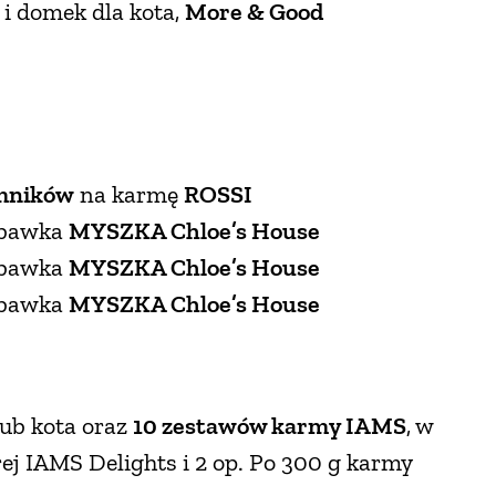
i i domek dla kota,
More & Good
emników
na karmę
ROSSI
abawka
MYSZKA Chloe’s House
abawka
MYSZKA Chloe’s House
abawka
MYSZKA Chloe’s House
lub kota oraz
10 zestawów karmy IAMS
, w
ej IAMS Delights i 2 op. Po 300 g karmy