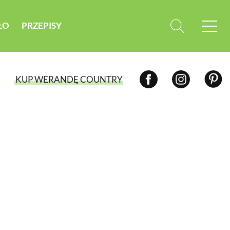
ŁO
PRZEPISY
KUP WERANDĘ COUNTRY
WYBIERZ TYP WYDANIA
WYDANIE DRUKOWANE
aktualny numer z dostawą do domu
E-WYDANIE PDF
przeglądaj bezpośrednio na Twoim
komputerze lub urządzeniu mobilnym