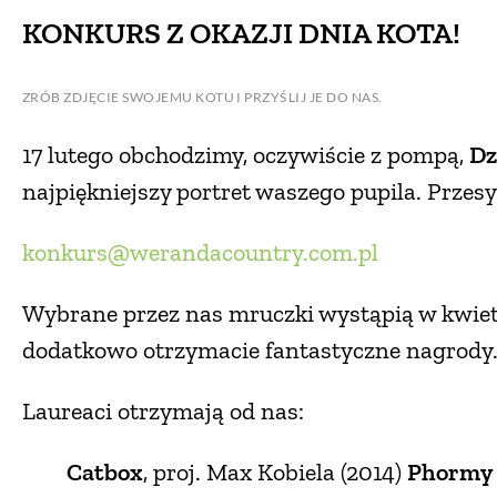
KONKURS Z OKAZJI DNIA KOTA!
ZRÓB ZDJĘCIE SWOJEMU KOTU I PRZYŚLIJ JE DO NAS.
17 lutego obchodzimy, oczywiście z pompą,
Dz
najpiękniejszy portret waszego pupila. Przesył
konkurs@werandacountry.com.pl
Wybrane przez nas mruczki wystąpią w kwie
dodatkowo otrzymacie fantastyczne nagrody. Ob
Laureaci otrzymają od nas:
Catbox
, proj. Max Kobiela (2014)
Phormy