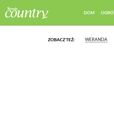
DOM
OGRÓ
WERANDA
ZOBACZ TEŻ:
LUB WYBIERZ JEDNĄ Z K