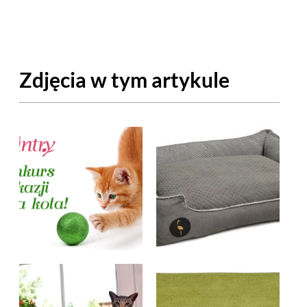
OM
BUDUJEMY DOM
DY
ZIELEŃ W DOMU
Zdjęcia w tym artykule
RALNA APTECZKA
A DOMOWE
EŁO
RZEMIOSŁO
ZYSTAWKI
ZUPY
TWORY
INNE