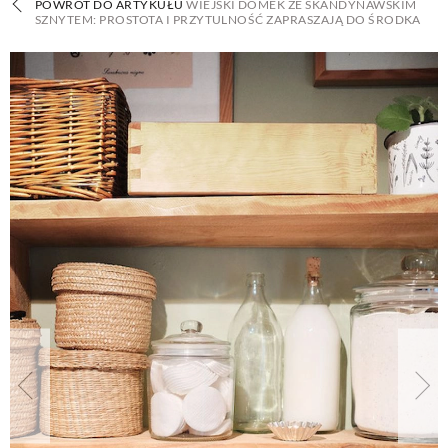
POWRÓT DO ARTYKUŁU
WIEJSKI DOMEK ZE SKANDYNAWSKIM
SZNYTEM: PROSTOTA I PRZYTULNOŚĆ ZAPRASZAJĄ DO ŚRODKA
BUDUJEMY DOM
OGRÓD
WARZYWA I OWOCE
ROŚLINY OGRODOWE
PORADY
ZIELEŃ W DOMU
PROJEKTOWANIE OGRODU