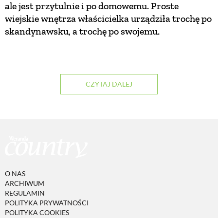
ale jest przytulnie i po domowemu. Proste
wiejskie wnętrza właścicielka urządziła trochę po
PRZEPISY
skandynawsku, a trochę po swojemu.
ŚNIADANIA
PRZYSTAWKI
CZYTAJ DALEJ
ZUPY
DANIA GŁÓWNE
CIASTA I DESERY
O NAS
ARCHIWUM
REGULAMIN
DODATKI
POLITYKA PRYWATNOŚCI
POLITYKA COOKIES