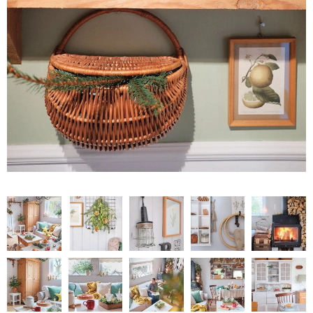
NATURALNIE
URODA
NATURALNA APTECZKA
DLA DOMU
EKO ŻYCIE
PRZYRODA
ZWIERZĘTA DOMOWE