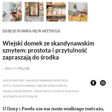
ZWIERZĘTA W NATURZE
GRZYBY
ZDJĘCIE POJAWIA SIĘ W ARTYKULE:
Wiejski domek ze skandynawskim
KRAJOBRAZ
sznytem: prostota i przytulność
zapraszają do środka
RĘKODZIEŁO
DOMY W POLSCE
RZEMIOSŁO
DOM WIEJSKI
SKANDYNAWSKIE WNĘTRZA
STYL SKANDYNAWSKI
BOŻE NARODZENIE
ZWYCZAJE
MAŁA PRZESTRZEŃ
DOM W STYLU RUSTYKALNYM
DODATKI RUSTYKALNE
ZRÓB TO SAM
U Ilony i Pawła nie ma może wielkiego metrażu,