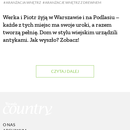
ARANŻACJA WNĘTRZ
ARANŻACJE WNĘTRZ Z DREWNEM
PRZEPISY
Werka i Piotr żyją w Warszawie i na Podlasiu –
każde z tych miejsc ma swoje uroki, a razem
ŚNIADANIA
tworzą pełnię. Dom w stylu wiejskim urządzili
antykami. Jak wyszło? Zobacz!
PRZYSTAWKI
ZUPY
CZYTAJ DALEJ
DANIA GŁÓWNE
CIASTA I DESERY
DODATKI
O NAS