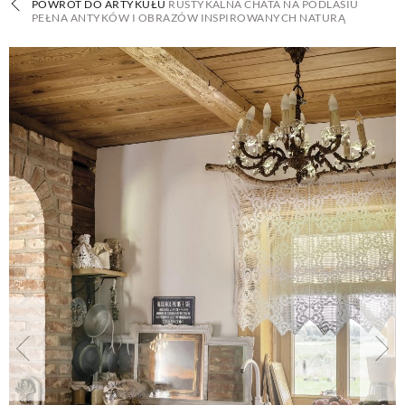
POWRÓT DO ARTYKUŁU
RUSTYKALNA CHATA NA PODLASIU
PEŁNA ANTYKÓW I OBRAZÓW INSPIROWANYCH NATURĄ
BUDUJEMY DOM
OGRÓD
WARZYWA I OWOCE
ROŚLINY OGRODOWE
PORADY
ZIELEŃ W DOMU
PROJEKTOWANIE OGRODU