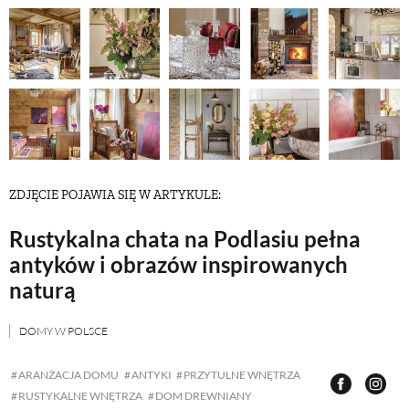
ZWIERZĘTA W NATURZE
GRZYBY
KRAJOBRAZ
ZDJĘCIE POJAWIA SIĘ W ARTYKULE:
RĘKODZIEŁO
Rustykalna chata na Podlasiu pełna
antyków i obrazów inspirowanych
RZEMIOSŁO
naturą
ZWYCZAJE
DOMY W POLSCE
ARANŻACJA DOMU
ANTYKI
PRZYTULNE WNĘTRZA
ZRÓB TO SAM
RUSTYKALNE WNĘTRZA
DOM DREWNIANY