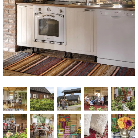
NATURALNIE
URODA
NATURALNA APTECZKA
DLA DOMU
EKO ŻYCIE
PRZYRODA
ZWIERZĘTA DOMOWE