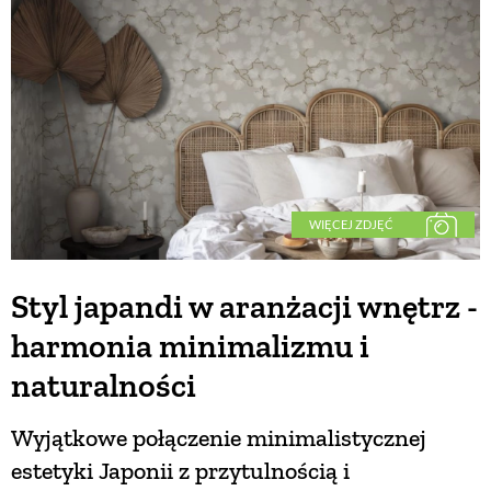
BUDUJEMY DOM
OGRÓD
WARZYWA I OWOCE
WIĘCEJ ZDJĘĆ
ROŚLINY OGRODOWE
Styl japandi w aranżacji wnętrz -
harmonia minimalizmu i
PORADY
naturalności
ZIELEŃ W DOMU
Wyjątkowe połączenie minimalistycznej
estetyki Japonii z przytulnością i
PROJEKTOWANIE OGRODU