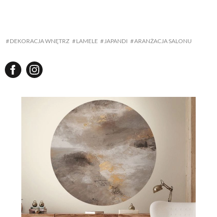
ZWIERZĘTA W NATURZE
DEKORACJA WNĘTRZ
LAMELE
JAPANDI
ARANŻACJA SALONU
GRZYBY
KRAJOBRAZ
RĘKODZIEŁO
RZEMIOSŁO
ZWYCZAJE
ZRÓB TO SAM