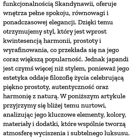
funkcjonalnością Skandynawii, oferuje
wnętrza pełne spokoju, równowagi i
NATURALNIE
ponadczasowej elegancji. Dzięki temu
otrzymujemy styl, który jest wprost
URODA
kwintesencją harmonii, prostoty i
wyrafinowania, co przekłada się na jego
NATURALNA APTECZKA
coraz większą popularność. Jednak japandi
jest czymś więcej niż stylem, ponieważ jego
DLA DOMU
estetyka oddaje filozofię życia celebrującą
piękno prostoty, autentyczność oraz
EKO ŻYCIE
harmonię z naturą. W poniższym artykule
przyjrzymy się bliżej temu nurtowi,
analizując jego kluczowe elementy, kolory,
PRZYRODA
materiały i dodatki, które wspólnie tworzą
atmosferę wyciszenia i subtelnego luksusu.
ZWIERZĘTA DOMOWE