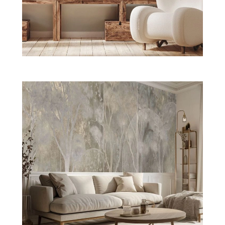
PRZEPISY
ŚNIADANIA
PRZYSTAWKI
ZUPY
DANIA GŁÓWNE
CIASTA I DESERY
DODATKI