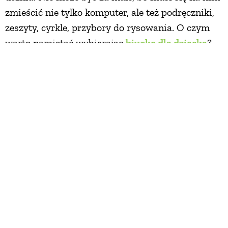
zmieścić nie tylko komputer, ale też podręczniki,
zeszyty, cyrkle, przybory do rysowania. O czym
warto pamiętać wybierając
biurko dla dziecka
?
Model z regulowaną wysokością
nóg wystarczy
na dobrych kilka lat. A na takim z
uchylnym
blatem
lepiej się pracuje. W małym
pokoju ucznia
przyda się
biurko ze schowkiem w blacie, z
nadstawką na książki
albo chowane w szafie. Dla
przedszkolaka wybierz niski stolik do zabawy i
rysowania.
Nie bój się kolorów! Biurko w pokoju
dziewczynki będzie pięknie wyglądało w
odcieniach pastelowych różów, mięty i błękitów,