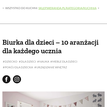
WSZYSTKO DO KUCHNI:
SKLEP.WERANDA.PL/KATEGORIA/KUCHNIA
Biurka dla dzieci – 10 aranżacji
dla każdego ucznia
DZIECKO
DLA DZIECI
NAUKA
MEBLE DLA DZIECI
POKÓJ DLA DZIECKA
URZĄDZANIE WNĘTRZ