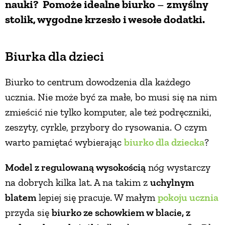
nauki? Pomoże idealne biurko
–
zmyślny
stolik, wygodne krzesło i wesołe dodatki.
PRZEPISY
ŚNIADANIA
Biurka dla dzieci
Biurko to centrum dowodzenia dla każdego
PRZYSTAWKI
ucznia. Nie może być za małe, bo musi się na nim
zmieścić nie tylko komputer, ale też podręczniki,
ZUPY
zeszyty, cyrkle, przybory do rysowania. O czym
warto pamiętać wybierając
biurko dla dziecka
?
DANIA GŁÓWNE
Model z regulowaną wysokością
nóg wystarczy
CIASTA I DESERY
na dobrych kilka lat. A na takim z
uchylnym
blatem
lepiej się pracuje. W małym
pokoju ucznia
DODATKI
przyda się
biurko ze schowkiem w blacie, z