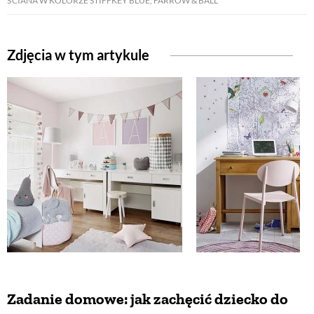
ŚCIANA W KOLORZE STIFFKEY BLUE, FARROW & BALL
ZWIERZĘTA W NATURZE
Zdjęcia w tym artykule
GRZYBY
KRAJOBRAZ
RĘKODZIEŁO
RZEMIOSŁO
ZWYCZAJE
Zadanie domowe: jak zachęcić dziecko do
ZRÓB TO SAM