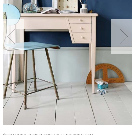
NATURALNIE
URODA
NATURALNA APTECZKA
DLA DOMU
EKO ŻYCIE
PRZYRODA
ZWIERZĘTA DOMOWE