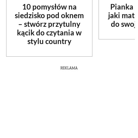
10 pomysłów na
Pianka c
siedzisko pod oknem
jaki mat
– stwórz przytulny
do swoje
kącik do czytania w
stylu country
REKLAMA