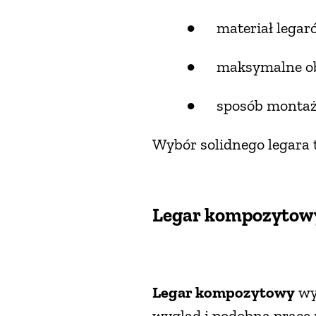
● materiał legarów
● maksymalne obci
● sposób montażu –
Wybór solidnego legara 
Legar kompozytowy 
Legar kompozytowy
wyk
wygląd i podobną pracę 