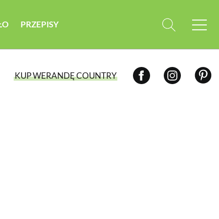
ŁO
PRZEPISY
KUP WERANDĘ COUNTRY
WYBIERZ TYP WYDANIA
WYDANIE DRUKOWANE
aktualny numer z dostawą do domu
E-WYDANIE PDF
przeglądaj bezpośrednio na Twoim
komputerze lub urządzeniu mobilnym