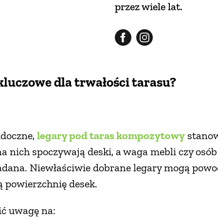
przez wiele lat.
kluczowe dla trwałości tarasu?
idoczne,
legary pod taras kompozytowy
stanow
na nich spoczywają deski, a waga mebli czy osób
adana. Niewłaściwie dobrane legary mogą powo
ą powierzchnię desek.
ić uwagę na: