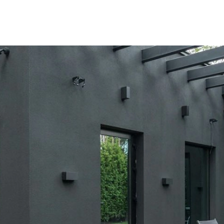
SCE
DOMY NA ŚWIECIE
URZĄDZAMY D
 I OWOCE
ROŚLINY OGRODOWE
PORA
 OGRODU
NATURALNIE
URODA
NATU
U
EKO ŻYCIE
PRZYRODA
ZWIERZĘT
URZE
GRZYBY
KRAJOBRAZ
RĘKODZI
B TO SAM
PRZEPISY
ŚNIADANIA
PR
NE
CIASTA I DESERY
DODATKI
PRZE