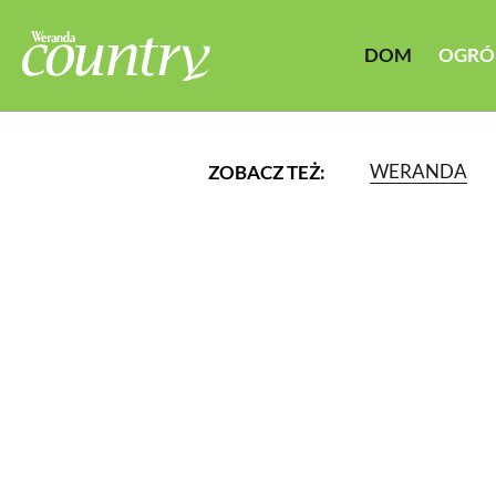
DOM
OGRÓ
WERANDA
ZOBACZ TEŻ:
LUB WYBIERZ JEDNĄ Z K