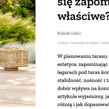
się zapom
właściwe
BUDUJEMY DOM
TARAS
ARANŻACJA TARASU
DR
W planowaniu tarasu c
estetyce, zapominając
legarach pod taras k
stabilność, nośność i 
dobór wpływa na komf
artykule wyjaśnimy, ja
różnią i jak dopasować