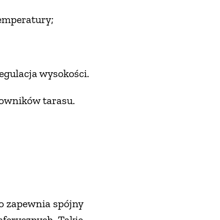
emperatury;
gulacja wysokości.
kowników tarasu.
co zapewnia spójny
ferycznych. Takie