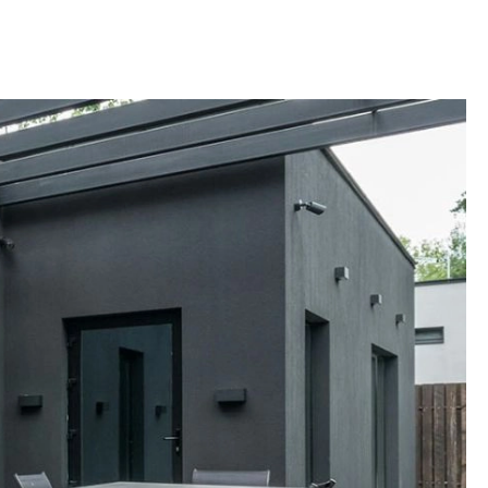
OM
BUDUJEMY DOM
DY
ZIELEŃ W DOMU
RALNA APTECZKA
A DOMOWE
EŁO
RZEMIOSŁO
ZYSTAWKI
ZUPY
TWORY
INNE