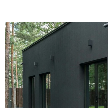
DOM
DOMY W POL
OGRÓD
WARZYWA
PROJEKTOWANIE
DLA DOM
ZWIERZĘTA W NAT
ZWYCZAJE
ZRÓ
DANIA GŁÓW