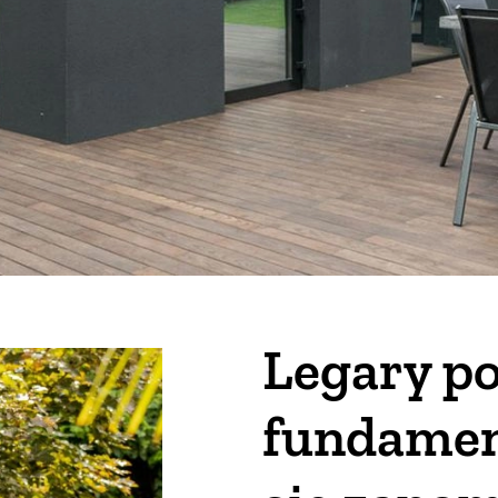
Legary po
fundamen