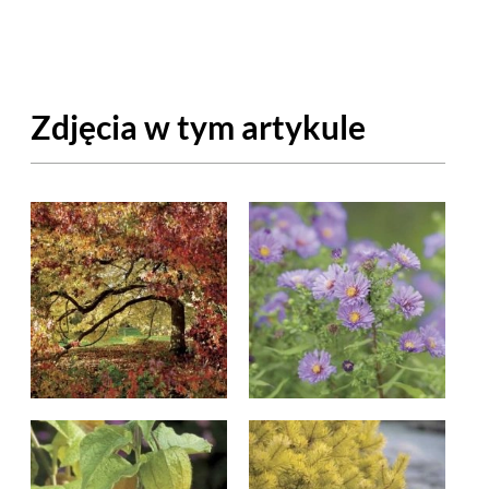
OM
BUDUJEMY DOM
DY
ZIELEŃ W DOMU
Zdjęcia w tym artykule
RALNA APTECZKA
A DOMOWE
EŁO
RZEMIOSŁO
ZYSTAWKI
ZUPY
TWORY
INNE