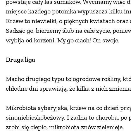
powstaje cały las sumaków. Wycinamy więc da
miejsce każdego potomka wypuszcza kilku inn
Krzew to niewielki, o pięknych kwiatach ora
Sadząc go, bierzemy ślub na całe życie, pon
wybija od korzeni. My go ciach! On swoje.
Druga liga
Macho drugiego typu to ogrodowe rośliny, któ
chłodne dni sprawiają, że kilka z nich zmienia k
Mikrobiota syberyjska, krzew na co dzień przy
sinoniebieskobeżowy. I żadna to choroba, po
zrobi się ciepło, mikrobiota znów zielenieje.