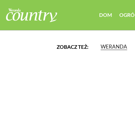
DOM
OGRÓ
WERANDA
ZOBACZ TEŻ:
LUB WYBIERZ JEDNĄ Z K