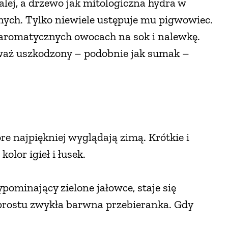
lej, a drzewo jak mitologiczna hydra w
ych. Tylko niewiele ustępuje mu pigwowiec.
z aromatycznych owocach na sok i nalewkę.
ieważ uszkodzony – podobnie jak sumak –
re najpiękniej wyglądają zimą. Krótkie i
olor igieł i łusek.
pominający zielone jałowce, staje się
 prostu zwykła barwna przebieranka. Gdy