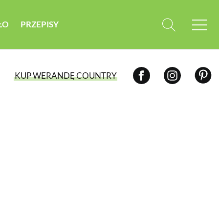
ŁO
PRZEPISY
KUP WERANDĘ COUNTRY
WYBIERZ TYP WYDANIA
WYDANIE DRUKOWANE
aktualny numer z dostawą do domu
E-WYDANIE PDF
przeglądaj bezpośrednio na Twoim
komputerze lub urządzeniu mobilnym