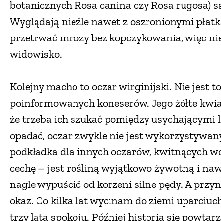
botanicznych Rosa canina czy Rosa rugosa) s
Wyglądają nieźle nawet z oszronionymi płatka
przetrwać mrozy bez kopczykowania, więc ni
widowisko.
Kolejny macho to oczar wirginijski. Nie jest t
poinformowanych koneserów. Jego żółte kwiat
że trzeba ich szukać pomiędzy usychającymi liś
opadać, oczar zwykle nie jest wykorzystywan
podkładka dla innych oczarów, kwitnących w
cechę – jest rośliną wyjątkowo żywotną i naw
nagle wypuścić od korzeni silne pędy. A przy
okaz. Co kilka lat wycinam do ziemi uparciu
trzy lata spokoju. Później historia się powta