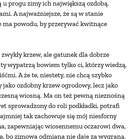
ą u progu zimy ich największą ozdobą.
mi. A najważniejsze, że są w stanie
e ma powodu, by przerywać kwitnące
o zwykły krzew, ale gatunek dla dobrze
y wypatrzą bowiem tylko ci, którzy wiedzą,
ćmi. A że te, niestety, nie chcą szybko
y jako ozdobny krzew ogrodowy, lecz jako
czesną wiosną. Ma on też pewną nieznośną
et sprowadzony do roli podkładki, potrafi
najmniej tak zachowuje się mój niesforny
cha, zapewniając wiosennemu oczarowi dwa,
rza, bo zimowa odmiana nie daje za wygraną.