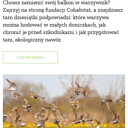
Chcesz zamienić swój balkon w warzywnik?
Zajrzyj na stronę fundacji Cohabitat, a znajdziesz
ZWIERZĘTA W NATURZE
tam dziesiątki podpowiedzi: które warzywa
można hodować w małych doniczkach, jak
GRZYBY
chronić je przed szkodnikami i jak przygotować
tani, ekologiczny nawóz
KRAJOBRAZ
CZYTAJ DALEJ
RĘKODZIEŁO
RZEMIOSŁO
ZWYCZAJE
ZRÓB TO SAM