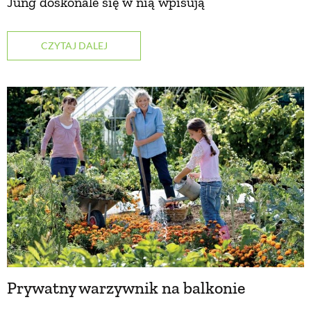
Jung doskonale się w nią wpisują
NATURALNIE
CZYTAJ DALEJ
URODA
NATURALNA APTECZKA
DLA DOMU
EKO ŻYCIE
PRZYRODA
Prywatny warzywnik na balkonie
ZWIERZĘTA DOMOWE