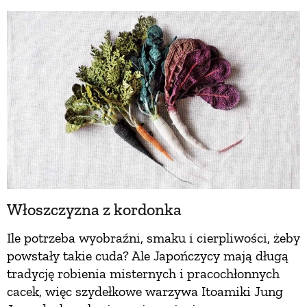
BUDUJEMY DOM
OGRÓD
WARZYWA I OWOCE
ROŚLINY OGRODOWE
Włoszczyzna z kordonka
PORADY
Ile potrzeba wyobraźni, smaku i cierpliwości, żeby
powstały takie cuda? Ale Japończycy mają długą
ZIELEŃ W DOMU
tradycję robienia misternych i pracochłonnych
cacek, więc szydełkowe warzywa Itoamiki Jung
PROJEKTOWANIE OGRODU