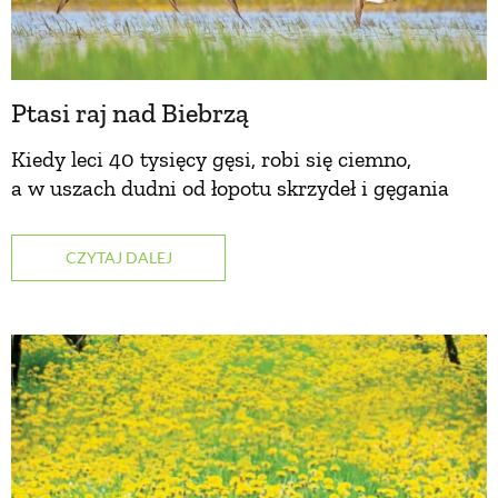
PRZEPISY
Ptasi raj nad Biebrzą
ŚNIADANIA
Kiedy leci 40 tysięcy gęsi, robi się ciemno,
PRZYSTAWKI
a w uszach dudni od łopotu skrzydeł i gęgania
ZUPY
CZYTAJ DALEJ
DANIA GŁÓWNE
CIASTA I DESERY
DODATKI