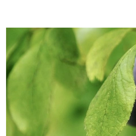
DOM
DOMY W POL
OGRÓD
WARZYWA
PROJEKTOWANIE
DLA DOM
ZWIERZĘTA W NAT
ZWYCZAJE
ZRÓ
DANIA GŁÓW