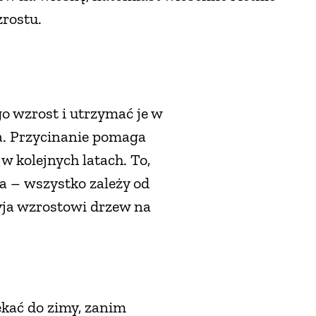
rostu.
o wzrost i utrzymać je w
a. Przycinanie pomaga
w kolejnych latach. To,
a – wszystko zależy od
yja wzrostowi drzew na
zekać do zimy, zanim