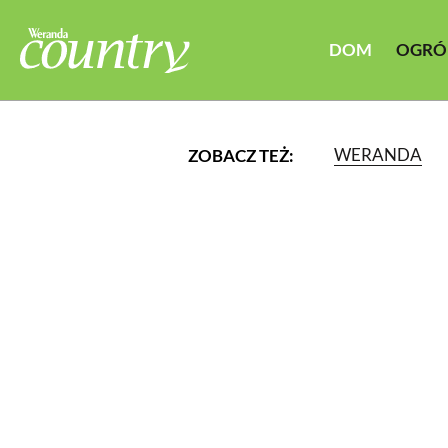
DOM
OGRÓ
WERANDA
ZOBACZ TEŻ:
LUB WYBIERZ JEDNĄ Z K