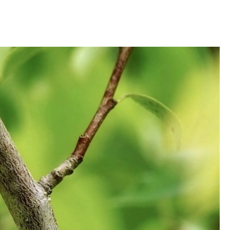
OM
BUDUJEMY DOM
DY
ZIELEŃ W DOMU
RALNA APTECZKA
A DOMOWE
EŁO
RZEMIOSŁO
ZYSTAWKI
ZUPY
TWORY
INNE