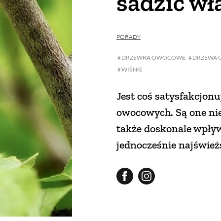
sadzić wł
PORADY
DRZEWKA OWOCOWE
DRZEWA
WIŚNIE
Jest coś satysfakcjon
owocowych. Są one nie
także doskonale wpły
jednocześnie najśwież