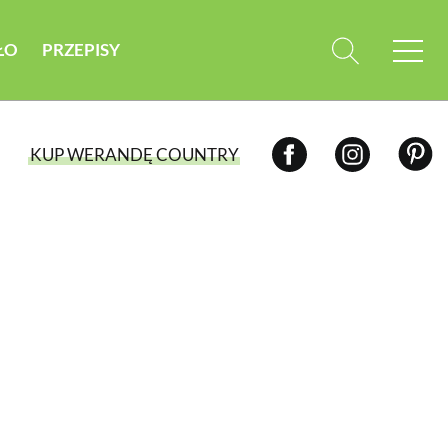
ŁO
PRZEPISY
KUP WERANDĘ COUNTRY
WYBIERZ TYP WYDANIA
WYDANIE DRUKOWANE
aktualny numer z dostawą do domu
E-WYDANIE PDF
przeglądaj bezpośrednio na Twoim
komputerze lub urządzeniu mobilnym