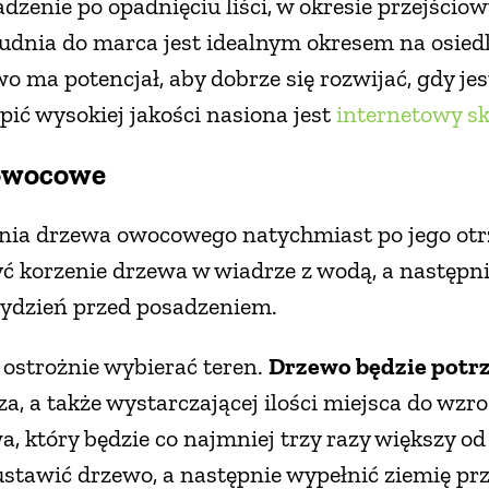
sadzenie po opadnięciu liści, w okresie przejści
udnia do marca jest idealnym okresem na osiedl
o ma potencjał, aby dobrze się rozwijać, gdy je
ić wysokiej jakości nasiona jest
internetowy sk
 owocowe
nia drzewa owocowego natychmiast po jego otrzy
ć korzenie drzewa w wiadrze z wodą, a następnie
 tydzień przed posadzeniem.
 ostrożnie wybierać teren.
Drzewo będzie potrz
rza, a także wystarczającej ilości miejsca do wzro
, który będzie co najmniej trzy razy większy od
 ustawić drzewo, a następnie wypełnić ziemię 