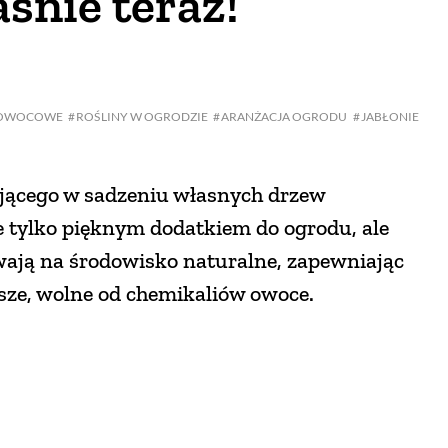
aśnie teraz!
 OWOCOWE
ROŚLINY W OGRODZIE
ARANŻACJA OGRODU
JABŁONIE
ującego w sadzeniu własnych drzew
 tylko pięknym dodatkiem do ogrodu, ale
wają na środowisko naturalne, zapewniając
sze, wolne od chemikaliów owoce.