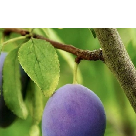
SCE
DOMY NA ŚWIECIE
URZĄDZAMY D
 I OWOCE
ROŚLINY OGRODOWE
PORA
 OGRODU
NATURALNIE
URODA
NATU
U
EKO ŻYCIE
PRZYRODA
ZWIERZĘT
URZE
GRZYBY
KRAJOBRAZ
RĘKODZI
B TO SAM
PRZEPISY
ŚNIADANIA
PR
NE
CIASTA I DESERY
DODATKI
PRZE