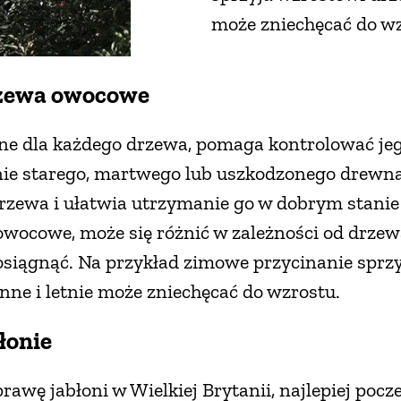
może zniechęcać do wz
rzewa owocowe
dne dla każdego drzewa, pomaga kontrolować jeg
ie starego, martwego lub uszkodzonego drewn
drzewa i ułatwia utrzymanie go w dobrym stanie 
owocowe, może się różnić w zależności od drzew
ę osiągnąć. Na przykład zimowe przycinanie sprz
nne i letnie może zniechęcać do wzrostu.
łonie
prawę jabłoni w Wielkiej Brytanii, najlepiej poc