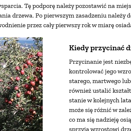
wsparcia. Tę podporę należy pozostawić na miejs
ania drzewa. Po pierwszym zasadzeniu należy d
odnienie przez cały pierwszy rok w miarę osiad
Kiedy przycinać 
Przycinanie jest niez
kontrolować jego wzro
starego, martwego lu
również ustalić kszta
stanie w kolejnych lat
może się różnić w zale
co ma się nadzieję os
sprzyja wzrostowi drz