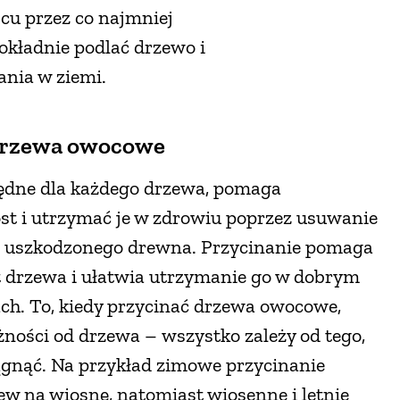
cu przez co najmniej
okładnie podlać drzewo i
ania w ziemi.
drzewa owocowe
będne dla każdego drzewa, pomaga
st i utrzymać je w zdrowiu poprzez usuwanie
b uszkodzonego drewna. Przycinanie pomaga
łt drzewa i ułatwia utrzymanie go w dobrym
ach. To, kiedy przycinać drzewa owocowe,
żności od drzewa – wszystko zależy od tego,
iągnąć. Na przykład zimowe przycinanie
ew na wiosnę, natomiast wiosenne i letnie