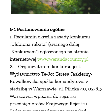
ZWIERZĘTA W NATURZE
GRZYBY
§ 1 Postanowienia ogólne
1. Regulamin określa zasady konkursu
KRAJOBRAZ
„Ulubiona rabata” (zwanego dalej
„Konkursem”) ogłoszonego na stronie
RĘKODZIEŁO
internetowej
www.werandacountry.pl
.
2. Organizatorem konkursu jest
Wydawnictwo Te-Jot Teresa Jaskierny-
RZEMIOSŁO
Kowalkowska spółka komandytowa z
siedzibą w Warszawie, ul. Pilicka 40, 02-613
ZWYCZAJE
Warszawa, wpisana do rejestru
przedsiębiorców Krajowego Rejestru
ZRÓB TO SAM