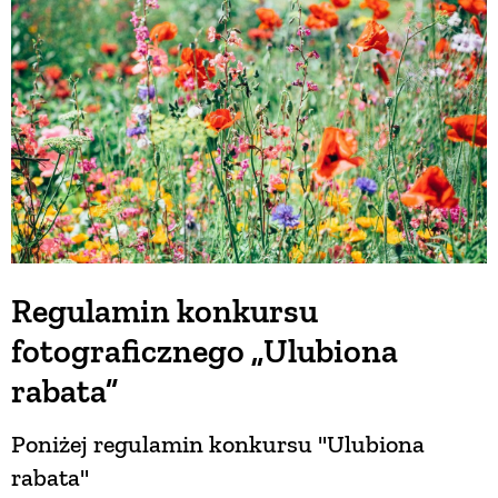
BUDUJEMY DOM
OGRÓD
WARZYWA I OWOCE
ROŚLINY OGRODOWE
Regulamin konkursu
fotograficznego „Ulubiona
PORADY
rabata”
ZIELEŃ W DOMU
Poniżej regulamin konkursu "Ulubiona
rabata"
PROJEKTOWANIE OGRODU