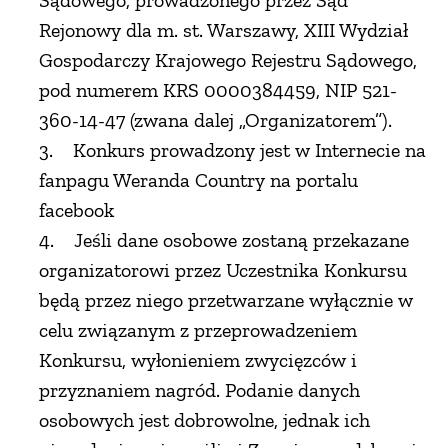
Sądowego, prowadzonego przez Sąd
Rejonowy dla m. st. Warszawy, XIII Wydział
PRZEPISY
Gospodarczy Krajowego Rejestru Sądowego,
pod numerem KRS 0000384459, NIP 521-
ŚNIADANIA
360-14-47 (zwana dalej „Organizatorem”).
3. Konkurs prowadzony jest w Internecie na
PRZYSTAWKI
fanpagu Weranda Country na portalu
facebook
ZUPY
4. Jeśli dane osobowe zostaną przekazane
organizatorowi przez Uczestnika Konkursu
DANIA GŁÓWNE
będą przez niego przetwarzane wyłącznie w
celu związanym z przeprowadzeniem
CIASTA I DESERY
Konkursu, wyłonieniem zwycięzców i
przyznaniem nagród. Podanie danych
DODATKI
osobowych jest dobrowolne, jednak ich