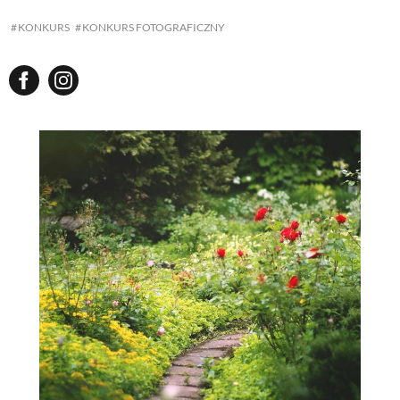
KONKURS
KONKURS FOTOGRAFICZNY
NATURALNIE
URODA
NATURALNA APTECZKA
DLA DOMU
EKO ŻYCIE
PRZYRODA
ZWIERZĘTA DOMOWE