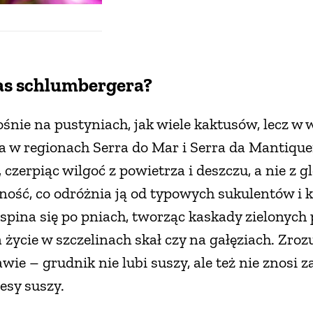
as schlumbergera?
śnie na pustyniach, jak wiele kaktusów, lecz w 
za w regionach Serra do Mar i Serra da Mantique
, czerpiąc wilgoć z powietrza i deszczu, a nie z g
otność, co odróżnia ją od typowych sukulentów 
pina się po pniach, tworząc kaskady zielonych p
 życie w szczelinach skał czy na gałęziach. Zr
 – grudnik nie lubi suszy, ale też nie znosi z
resy suszy.