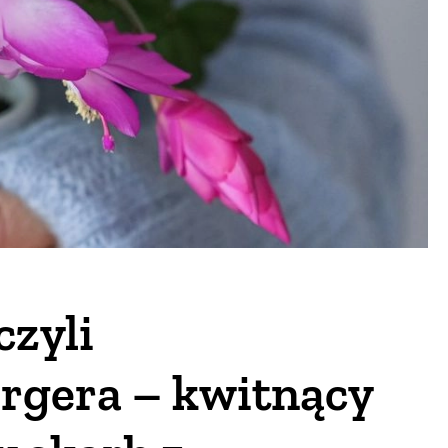
czyli
rgera – kwitnący