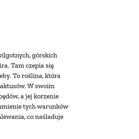
wilgotnych, górskich
ira. Tam czepia się
leby. To roślina, która
i kaktusów. W swoim
ędów, a jej korzenie
ozumienie tych warunków
alewania, co naśladuje