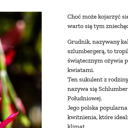
Choć może kojarzyć si
warto się tym zniechę
Grudnik, nazywany k
szlumbergerą, to tropik
świątecznym ożywia p
kwiatami.
Ten sukulent z rodzin
nazywa się Schlumberg
Południowej.
Jego polska popularn
kwitnienia, które ide
klimat.