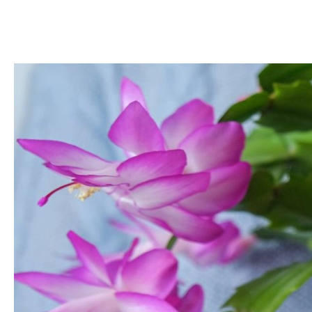
DOM
DOMY W POL
OGRÓD
WARZYWA
PROJEKTOWANIE
DLA DOM
ZWIERZĘTA W NAT
ZWYCZAJE
ZRÓ
DANIA GŁÓW