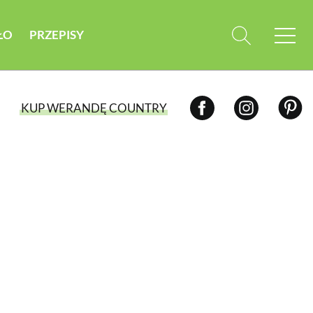
ŁO
PRZEPISY
KUP WERANDĘ COUNTRY
WYBIERZ TYP WYDANIA
WYDANIE DRUKOWANE
aktualny numer z dostawą do domu
E-WYDANIE PDF
przeglądaj bezpośrednio na Twoim
komputerze lub urządzeniu mobilnym