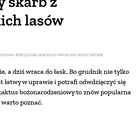
y skarb z
kich lasów
W DOMU
PIELĘGNACJA ROŚLIN
ROŚLINY DONICZKOWE
e, a dziś wraca do łask. Bo grudnik nie tylko
st łatwy w uprawie i potrafi odwdzięczyć się
 kaktus bożonarodzeniowy to znów popularna
ą warto poznać.