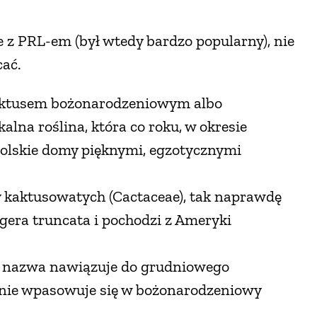
e z PRL-em (był wtedy bardzo popularny), nie
cać.
aktusem bożonarodzeniowym albo
alna roślina, która co roku, w okresie
olskie domy pięknymi, egzotycznymi
y kaktusowatych (Cactaceae), tak naprawdę
era truncata i pochodzi z Ameryki
a nazwa nawiązuje do grudniowego
alnie wpasowuje się w bożonarodzeniowy