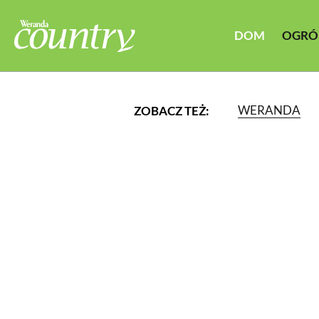
DOM
OGRÓ
WERANDA
ZOBACZ TEŻ:
LUB WYBIERZ JEDNĄ Z K