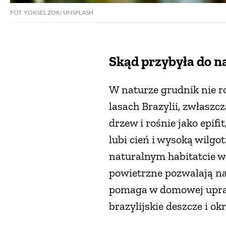
FOT. YOKSEL ZOK/ UNSPLASH
Skąd przybyła do n
W naturze grudnik nie ro
lasach Brazylii, zwłaszc
drzew i rośnie jako epifit
lubi cień i wysoką wilg
naturalnym habitatcie ws
powietrzne pozwalają na
pomaga w domowej uprawie
brazylijskie deszcze i ok