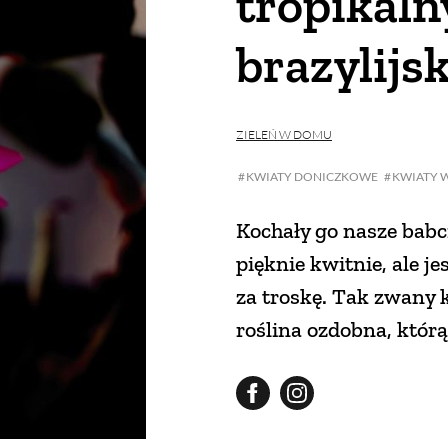
tropikaln
brazylijs
ZIELEŃ W DOMU
KWIATY DONICZKOWE
KWIATY 
Kochały go nasze babci
pięknie kwitnie, ale je
za troskę. Tak zwany
roślina ozdobna, któr