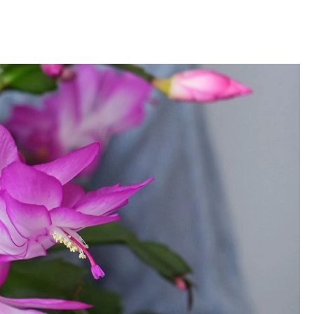
OM
BUDUJEMY DOM
DY
ZIELEŃ W DOMU
RALNA APTECZKA
A DOMOWE
EŁO
RZEMIOSŁO
ZYSTAWKI
ZUPY
TWORY
INNE