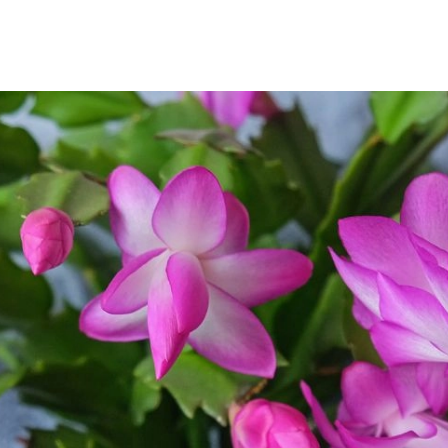
SCE
DOMY NA ŚWIECIE
URZĄDZAMY D
 I OWOCE
ROŚLINY OGRODOWE
PORA
 OGRODU
NATURALNIE
URODA
NATU
U
EKO ŻYCIE
PRZYRODA
ZWIERZĘT
URZE
GRZYBY
KRAJOBRAZ
RĘKODZI
B TO SAM
PRZEPISY
ŚNIADANIA
PR
NE
CIASTA I DESERY
DODATKI
PRZE