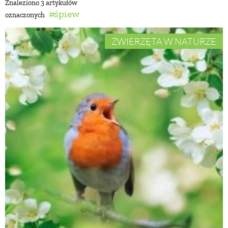
Znaleziono 3 artykułów
śpiew
oznaczonych
BUDUJEMY DOM
ZWIERZĘTA W NATURZE
OGRÓD
WARZYWA I OWOCE
ROŚLINY OGRODOWE
PORADY
ZIELEŃ W DOMU
PROJEKTOWANIE OGRODU