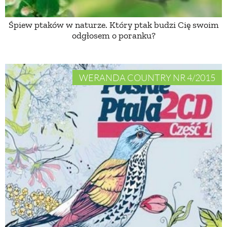
Śpiew ptaków w naturze. Który ptak budzi Cię swoim
NATURALNIE
odgłosem o poranku?
URODA
WERANDA COUNTRY NR 4/2015
NATURALNA APTECZKA
DLA DOMU
EKO ŻYCIE
PRZYRODA
ZWIERZĘTA DOMOWE