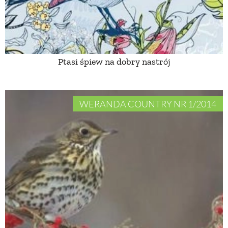
ZWIERZĘTA W NATURZE
GRZYBY
Ptasi śpiew na dobry nastrój
KRAJOBRAZ
WERANDA COUNTRY NR 1/2014
RĘKODZIEŁO
RZEMIOSŁO
ZWYCZAJE
ZRÓB TO SAM