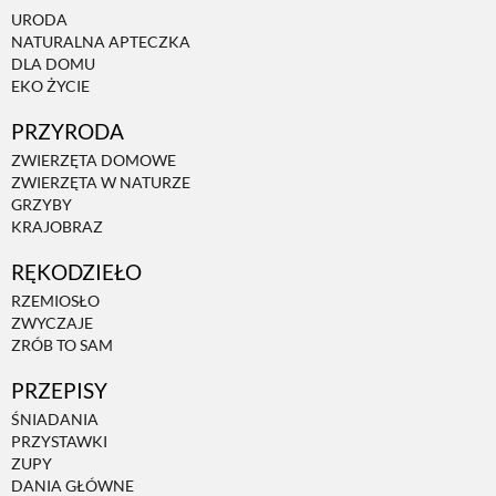
URODA
PRZEPISY
NATURALNA APTECZKA
DLA DOMU
EKO ŻYCIE
ŚNIADANIA
PRZYRODA
ZWIERZĘTA DOMOWE
PRZYSTAWKI
ZWIERZĘTA W NATURZE
GRZYBY
KRAJOBRAZ
ZUPY
RĘKODZIEŁO
RZEMIOSŁO
DANIA GŁÓWNE
ZWYCZAJE
ZRÓB TO SAM
PRZEPISY
CIASTA I DESERY
ŚNIADANIA
PRZYSTAWKI
DODATKI
ZUPY
DANIA GŁÓWNE