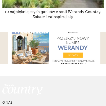
10 najpiękniejszych ganków z sesji Werandy Country.
NATURALNIE
Zobacz i zainspiruj się!
URODA
NATURALNA APTECZKA
DLA DOMU
EKO ŻYCIE
PRZYRODA
ZWIERZĘTA DOMOWE
O NAS