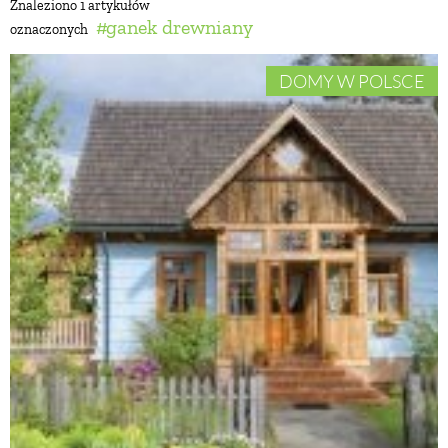
Znaleziono 1 artykułów
ganek drewniany
oznaczonych
BUDUJEMY DOM
DOMY W POLSCE
OGRÓD
WARZYWA I OWOCE
ROŚLINY OGRODOWE
PORADY
ZIELEŃ W DOMU
PROJEKTOWANIE OGRODU