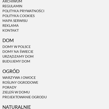
ARCHIWUM
REGULAMIN
ZWIERZĘTA W NATURZE
POLITYKA PRYWATNOŚCI
POLITYKA COOKIES
MAPA SERWISU
REKLAMA
GRZYBY
KONTAKT
DOM
KRAJOBRAZ
DOMY W POLSCE
DOMY NA ŚWIECIE
URZĄDZAMY DOM
RĘKODZIEŁO
BUDUJEMY DOM
OGRÓD
RZEMIOSŁO
WARZYWA I OWOCE
ROŚLINY OGRODOWE
PORADY
ZWYCZAJE
ZIELEŃ W DOMU
PROJEKTOWANIE OGRODU
ZRÓB TO SAM
NATURALNIE