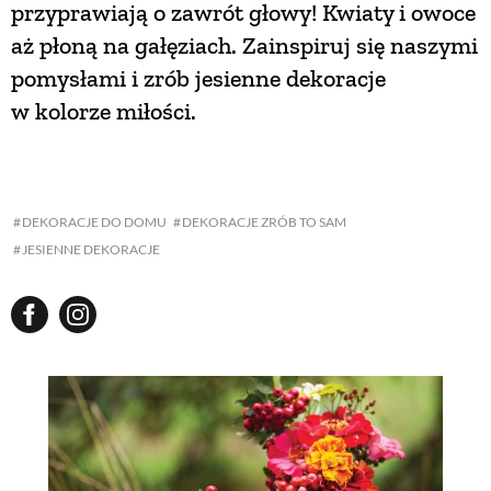
przyprawiają o zawrót głowy! Kwiaty i owoce
aż płoną na gałęziach. Zainspiruj się naszymi
NATURALNIE
pomysłami i zrób jesienne dekoracje
w kolorze miłości.
URODA
NATURALNA APTECZKA
DEKORACJE DO DOMU
DEKORACJE ZRÓB TO SAM
JESIENNE DEKORACJE
DLA DOMU
EKO ŻYCIE
PRZYRODA
ZWIERZĘTA DOMOWE