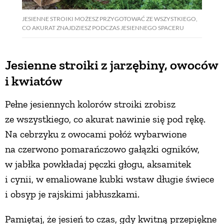
JESIENNE STROIKI MOŻESZ PRZYGOTOWAĆ ZE WSZYSTKIEGO,
CO AKURAT ZNAJDZIESZ PODCZAS JESIENNEGO SPACERU
Jesienne stroiki z jarzębiny, owoców
i kwiatów
Pełne jesiennych kolorów stroiki zrobisz
ze wszystkiego, co akurat nawinie się pod rękę.
Na cebrzyku z owocami połóż wybarwione
na czerwono pomarańczowo gałązki ogników,
w jabłka powkładaj pęczki głogu, aksamitek
i cynii, w emaliowane kubki wstaw długie świece
i obsyp je rajskimi jabłuszkami.
Pamiętaj, że jesień to czas, gdy kwitną przepiękne