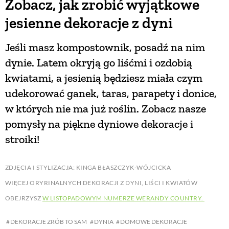
Zobacz, jak zrobić wyjątkowe
jesienne dekoracje z dyni
Jeśli masz kompostownik, posadź na nim
dynie. Latem okryją go liśćmi i ozdobią
kwiatami, a jesienią będziesz miała czym
udekorować ganek, taras, parapety i donice,
w których nie ma już roślin. Zobacz nasze
pomysły na piękne dyniowe dekoracje i
stroiki!
ZDJĘCIA I STYLIZACJA: KINGA BŁASZCZYK-WÓJCICKA
WIĘCEJ ORYRINALNYCH DEKORACJI Z DYNI, LIŚCI I KWIATÓW
OBEJRZYSZ
W LISTOPADOWYM NUMERZE WERANDY COUNTRY.
DEKORACJE ZRÓB TO SAM
DYNIA
DOMOWE DEKORACJE