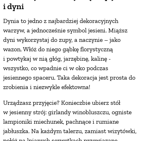
i dyni
PRZETWORY
Dynia to jedno z najbardziej dekoracyjnych
warzyw, a jednocześnie symbol jesieni. Miąższ
INNE
dyni wykorzystaj do zupy, a naczynie – jako
wazon. Włóż do niego gąbkę florystyczną
i powtykaj w nią głóg, jarzębinę, kalinę -
wszystko, co wpadnie ci w oko podczas
jesiennego spaceru. Taka dekoracja jest prosta do
zrobienia i niezwykle efektowna!
Urządzasz przyjęcie? Konieczbie ubierz stół
w jesienny strój: girlandy winobluszczu, ogniste
lampioniki miechunek, pachnące i rumiane
jabłuszka. Na każdym talerzu, zamiast wizytówki,
połóż na lnianych serwetkach przewiązane