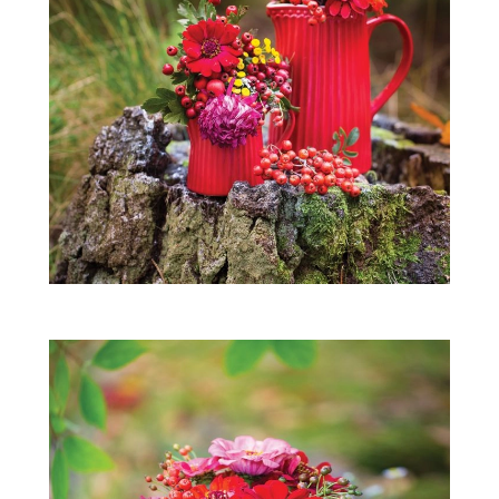
ZWIERZĘTA W NATURZE
GRZYBY
KRAJOBRAZ
RĘKODZIEŁO
RZEMIOSŁO
ZWYCZAJE
ZRÓB TO SAM