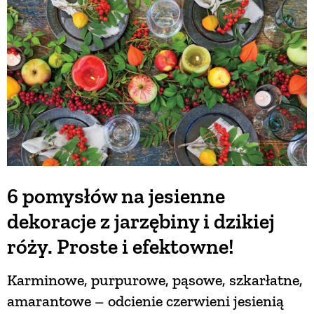
BUDUJEMY DOM
OGRÓD
WARZYWA I OWOCE
ROŚLINY OGRODOWE
6 pomysłów na jesienne
dekoracje z jarzębiny i dzikiej
PORADY
róży. Proste i efektowne!
ZIELEŃ W DOMU
Karminowe, purpurowe, pąsowe, szkarłatne,
amarantowe – odcienie czerwieni jesienią
PROJEKTOWANIE OGRODU