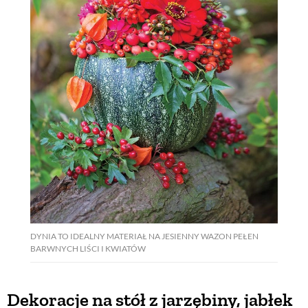
PRZEPISY
ŚNIADANIA
PRZYSTAWKI
ZUPY
DANIA GŁÓWNE
DYNIA TO IDEALNY MATERIAŁ NA JESIENNY WAZON PEŁEN
CIASTA I DESERY
BARWNYCH LIŚCI I KWIATÓW
DODATKI
Dekoracje na stół z jarzębiny, jabłek