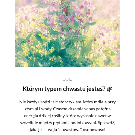
PRZEPISY
ŚNIADANIA
PRZYSTAWKI
ZUPY
QUIZ
DANIA GŁÓWNE
Którym typem chwastu jesteś? 🌿
Nie każdy urodził się storczykiem, który mdleje przy
CIASTA I DESERY
złym pH wody. Czasem drzemie w nas potężna
energia dzikiej rośliny, która wyrośnie nawet w
szczelinie między płytami chodnikowymi. Sprawdź,
DODATKI
jaka jest Twoja "chwastowa" osobowość!