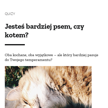
QUIZY
BUDUJEMY DOM
Jesteś bardziej psem, czy
OGRÓD
kotem?
WARZYWA I OWOCE
Oba kochane, oba wyjątkowe – ale który bardziej pasuje
do Twojego temperamentu?
ROŚLINY OGRODOWE
PORADY
ZIELEŃ W DOMU
PROJEKTOWANIE OGRODU