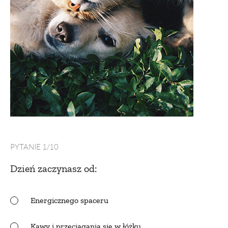
NATURALNIE
URODA
NATURALNA APTECZKA
DLA DOMU
PYTANIE 1/10
EKO ŻYCIE
Dzień zaczynasz od:
PRZYRODA
Energicznego spaceru
ZWIERZĘTA DOMOWE
Kawy i przeciągania się w łóżku