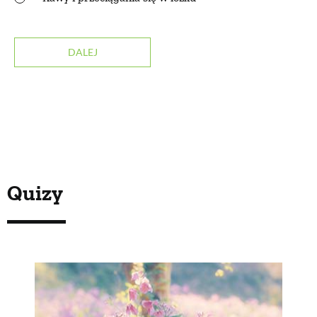
ZWIERZĘTA W NATURZE
DALEJ
GRZYBY
KRAJOBRAZ
RĘKODZIEŁO
Quizy
RZEMIOSŁO
ZWYCZAJE
ZRÓB TO SAM