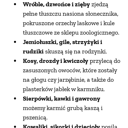
Wróble, dzwońce i zięby
zjedzą
pełne tłuszczu nasiona słonecznika,
pokruszone orzechy laskowe i kule
tłuszczowe ze sklepu zoologicznego.
Jemiołuszki, gile, strzyżyki i
rudziki
skuszą się na rodzynki.
Kosy, drozdy i kwiczoły
przylecą do
zasuszonych owoców, które zostały
na głogu czy jarzębinie, a także do
plasterków jabłek w karmniku.
Sierpówki, kawki i gawrony
możemy karmić grubą kaszą i
pszenicą.
Kowaliki, sikorki i dzięcioły
posilą