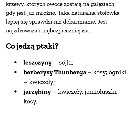
krzewy, których owoce zostają na gałęziach,
PRZEPISY
gdy jest już mroźno. Taka naturalna stołówka
lepiej się sprawdzi niż dokarmianie. Jest
najzdrowsza i najbezpieczniejsza.
ŚNIADANIA
Co jedzą ptaki?
PRZYSTAWKI
leszczyny
– sójki;
ZUPY
berberysy Thunberga
– kosy; ogniki
– kwiczoły;
DANIA GŁÓWNE
jarzębiny
– kwiczoły, jemiołuszki,
kosy;
CIASTA I DESERY
DODATKI