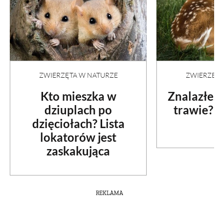
ZWIERZĘTA W NATURZE
ZWIERZĘT
Kto mieszka w
Znalazłeś
dziuplach po
trawie? 
dzięciołach? Lista
lokatorów jest
zaskakująca
REKLAMA