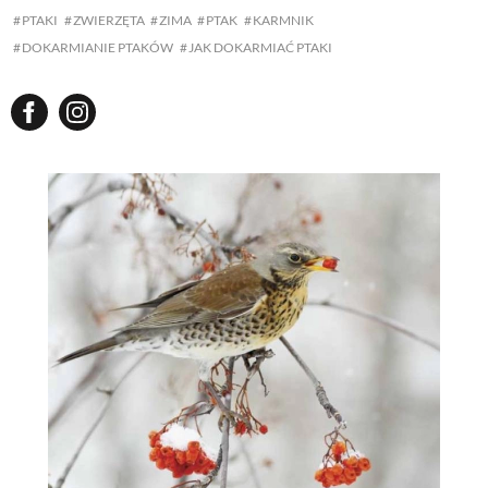
PTAKI
ZWIERZĘTA
ZIMA
PTAK
KARMNIK
DOKARMIANIE PTAKÓW
JAK DOKARMIAĆ PTAKI
NATURALNIE
URODA
NATURALNA APTECZKA
DLA DOMU
EKO ŻYCIE
PRZYRODA
ZWIERZĘTA DOMOWE