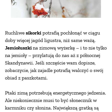
ZWIERZĘTA W NATURZE
GRZYBY
Ruchliwe
sikorki
potrafią pochłonąć w ciągu
doby więcej jagód ligustra, niż same ważą.
KRAJOBRAZ
Jemiołuszki
na zimową wyżerkę – i to nie tylko
na jemioły – przylatują do nas aż z północnej
RĘKODZIEŁO
Skandynawii. Jeśli szczęście wam dopisze,
zobaczycie, jak zajadle potrafią walczyć o swój
RZEMIOSŁO
obiad z paszkotami.
ZWYCZAJE
Ptaki zimą potrzebują energetycznego jedzenia.
Ale niekoniecznie musi to być słonecznik w
ZRÓB TO SAM
karmniku czy słonina. Największą gratką są