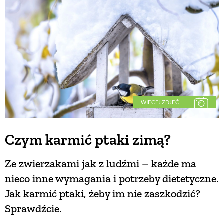
BUDUJEMY DOM
OGRÓD
WARZYWA I OWOCE
WIĘCEJ ZDJĘĆ
ROŚLINY OGRODOWE
Czym karmić ptaki zimą?
PORADY
Ze zwierzakami jak z ludźmi – każde ma
nieco inne wymagania i potrzeby dietetyczne.
ZIELEŃ W DOMU
Jak karmić ptaki, żeby im nie zaszkodzić?
Sprawdźcie.
PROJEKTOWANIE OGRODU