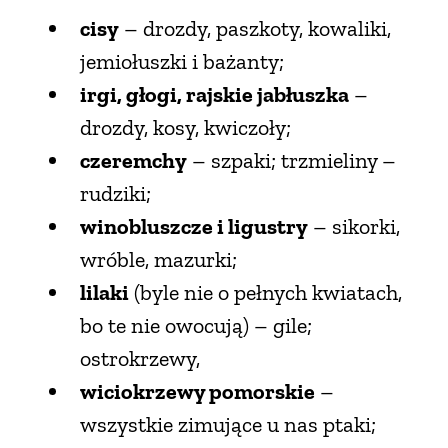
cisy
– drozdy, paszkoty, kowaliki,
PRZETWORY
jemiołuszki i bażanty;
irgi, głogi, rajskie jabłuszka
–
INNE
drozdy, kosy, kwiczoły;
czeremchy
– szpaki; trzmieliny –
rudziki;
winobluszcze i ligustry
– sikorki,
wróble, mazurki;
lilaki
(byle nie o pełnych kwiatach,
bo te nie owocują) – gile;
ostrokrzewy,
wiciokrzewy pomorskie
–
wszystkie zimujące u nas ptaki;