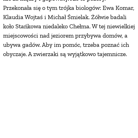
Przekonała się o tym trójka biologów: Ewa Komar,
Klaudia Wojtaś i Michał Śmielak. Żółwie badali
koło Stańkowa niedaleko Chełma. W tej niewielkiej
miejscowości nad jeziorem przybywa domów, a
ubywa gadów. Aby im pomóc, trzeba poznać ich
obyczaje. A zwierzaki są wyjątkowo tajemnicze.
Patent na gada
Mieli znaleźć dziesięć sztuk, przykleić nadajniki i
prześledzić trasy wędrówek. O zwierzakach ekipa
wiedziała sporo, ale w żadnej mądrej książce nie
znaleźli informacji, jak je złapać. A szanse w
starciu człowiek – żółw są nierówne.