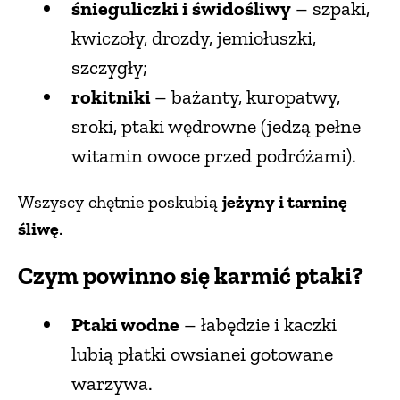
śnieguliczki i świdośliwy
– szpaki,
kwiczoły, drozdy, jemiołuszki,
szczygły;
rokitniki
– bażanty, kuropatwy,
sroki, ptaki wędrowne (jedzą pełne
witamin owoce przed podróżami).
Wszyscy chętnie poskubią
jeżyny i tarninę
śliwę
.
Czym powinno się karmić ptaki?
Ptaki wodne
– łabędzie i kaczki
lubią płatki owsianei gotowane
warzywa.