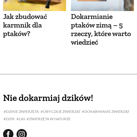
Jak zbudować
Dokarmianie
karmnik dla
ptaków zimą – 5
ptaków?
rzeczy, które warto
wiedzieć
Nie dokarmiaj dzików!
DZIKIE ZWIERZĘTA
OBYCZAJE ZWIERZĄT
DOKARMIANIE ZWIERZĄT
DZIK
LAS
ZWIERZĘTA W NATURZE