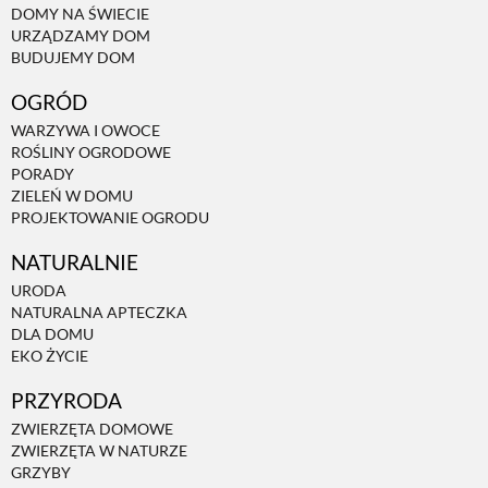
DOMY NA ŚWIECIE
URZĄDZAMY DOM
NATURALNIE
BUDUJEMY DOM
OGRÓD
URODA
WARZYWA I OWOCE
ROŚLINY OGRODOWE
PORADY
NATURALNA APTECZKA
ZIELEŃ W DOMU
PROJEKTOWANIE OGRODU
NATURALNIE
DLA DOMU
URODA
NATURALNA APTECZKA
EKO ŻYCIE
DLA DOMU
EKO ŻYCIE
PRZYRODA
PRZYRODA
ZWIERZĘTA DOMOWE
ZWIERZĘTA W NATURZE
ZWIERZĘTA DOMOWE
GRZYBY