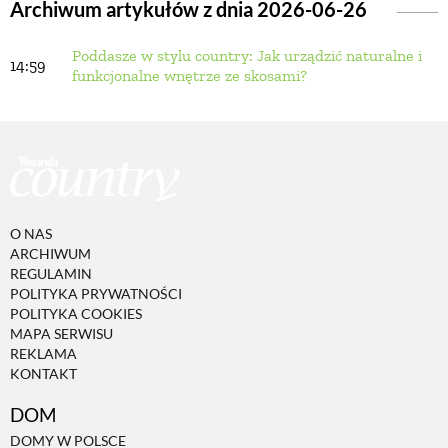
Archiwum artykułów z dnia 2026-06-26
Poddasze w stylu country: Jak urządzić naturalne i
BUDUJEMY DOM
14:59
funkcjonalne wnętrze ze skosami?
OGRÓD
WARZYWA I OWOCE
O NAS
ROŚLINY OGRODOWE
ARCHIWUM
REGULAMIN
POLITYKA PRYWATNOŚCI
PORADY
POLITYKA COOKIES
MAPA SERWISU
REKLAMA
KONTAKT
ZIELEŃ W DOMU
DOM
PROJEKTOWANIE OGRODU
DOMY W POLSCE