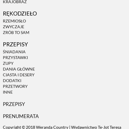
KRAJOBRAZ
RĘKODZIEŁO
ZWIERZĘTA W NATURZE
RZEMIOSŁO
ZWYCZAJE
GRZYBY
ZRÓB TO SAM
PRZEPISY
KRAJOBRAZ
ŚNIADANIA
PRZYSTAWKI
ZUPY
RĘKODZIEŁO
DANIA GŁÓWNE
CIASTA I DESERY
DODATKI
RZEMIOSŁO
PRZETWORY
INNE
PRZEPISY
ZWYCZAJE
PRENUMERATA
ZRÓB TO SAM
Copyright © 2018 Weranda Country | Wydawnictwo Te-Jot Teresa