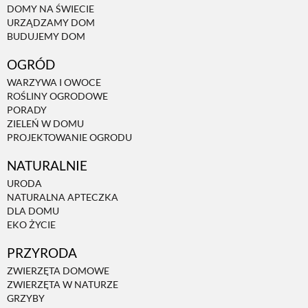
DOMY NA ŚWIECIE
URZĄDZAMY DOM
NATURALNIE
BUDUJEMY DOM
OGRÓD
URODA
WARZYWA I OWOCE
ROŚLINY OGRODOWE
PORADY
NATURALNA APTECZKA
ZIELEŃ W DOMU
PROJEKTOWANIE OGRODU
NATURALNIE
DLA DOMU
URODA
NATURALNA APTECZKA
EKO ŻYCIE
DLA DOMU
EKO ŻYCIE
PRZYRODA
PRZYRODA
ZWIERZĘTA DOMOWE
ZWIERZĘTA W NATURZE
ZWIERZĘTA DOMOWE
GRZYBY