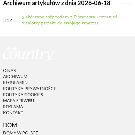
Archiwum artykułów z dnia 2026-06-18
3 skórzane sofy rodem z Pinteresta - przenieś
BUDUJEMY DOM
11:12
viralowy projekt do swojego wnętrza
OGRÓD
WARZYWA I OWOCE
O NAS
ROŚLINY OGRODOWE
ARCHIWUM
REGULAMIN
POLITYKA PRYWATNOŚCI
PORADY
POLITYKA COOKIES
MAPA SERWISU
REKLAMA
KONTAKT
ZIELEŃ W DOMU
DOM
PROJEKTOWANIE OGRODU
DOMY W POLSCE