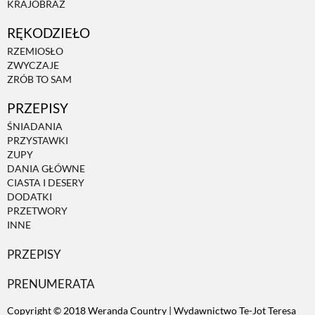
KRAJOBRAZ
RĘKODZIEŁO
ZWIERZĘTA W NATURZE
RZEMIOSŁO
ZWYCZAJE
GRZYBY
ZRÓB TO SAM
PRZEPISY
KRAJOBRAZ
ŚNIADANIA
PRZYSTAWKI
ZUPY
RĘKODZIEŁO
DANIA GŁÓWNE
CIASTA I DESERY
DODATKI
RZEMIOSŁO
PRZETWORY
INNE
PRZEPISY
ZWYCZAJE
PRENUMERATA
ZRÓB TO SAM
Copyright © 2018 Weranda Country | Wydawnictwo Te-Jot Teresa