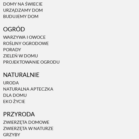
DOMY NA ŚWIECIE
URZĄDZAMY DOM
NATURALNIE
BUDUJEMY DOM
OGRÓD
URODA
WARZYWA I OWOCE
ROŚLINY OGRODOWE
PORADY
NATURALNA APTECZKA
ZIELEŃ W DOMU
PROJEKTOWANIE OGRODU
NATURALNIE
DLA DOMU
URODA
NATURALNA APTECZKA
EKO ŻYCIE
DLA DOMU
EKO ŻYCIE
PRZYRODA
PRZYRODA
ZWIERZĘTA DOMOWE
ZWIERZĘTA W NATURZE
ZWIERZĘTA DOMOWE
GRZYBY