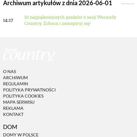
Archiwum artykułów z dnia 2026-06-01
10 najpiękniejszych ganków z sesji Werandy
BUDUJEMY DOM
14:17
Country. Zobacz i zainspiruj się!
OGRÓD
WARZYWA I OWOCE
O NAS
ROŚLINY OGRODOWE
ARCHIWUM
REGULAMIN
POLITYKA PRYWATNOŚCI
PORADY
POLITYKA COOKIES
MAPA SERWISU
REKLAMA
KONTAKT
ZIELEŃ W DOMU
DOM
PROJEKTOWANIE OGRODU
DOMY W POLSCE