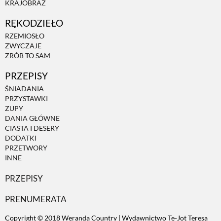
KRAJOBRAZ
RĘKODZIEŁO
ZWIERZĘTA W NATURZE
RZEMIOSŁO
ZWYCZAJE
GRZYBY
ZRÓB TO SAM
PRZEPISY
KRAJOBRAZ
ŚNIADANIA
PRZYSTAWKI
ZUPY
RĘKODZIEŁO
DANIA GŁÓWNE
CIASTA I DESERY
DODATKI
RZEMIOSŁO
PRZETWORY
INNE
PRZEPISY
ZWYCZAJE
PRENUMERATA
ZRÓB TO SAM
Copyright © 2018 Weranda Country | Wydawnictwo Te-Jot Teresa