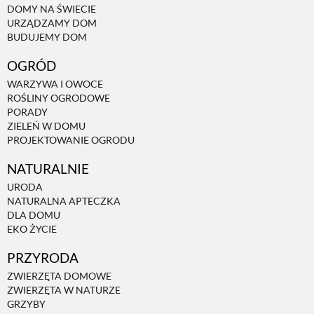
DOMY NA ŚWIECIE
URZĄDZAMY DOM
NATURALNIE
BUDUJEMY DOM
OGRÓD
URODA
WARZYWA I OWOCE
ROŚLINY OGRODOWE
PORADY
NATURALNA APTECZKA
ZIELEŃ W DOMU
PROJEKTOWANIE OGRODU
NATURALNIE
DLA DOMU
URODA
NATURALNA APTECZKA
EKO ŻYCIE
DLA DOMU
EKO ŻYCIE
PRZYRODA
PRZYRODA
ZWIERZĘTA DOMOWE
ZWIERZĘTA W NATURZE
ZWIERZĘTA DOMOWE
GRZYBY