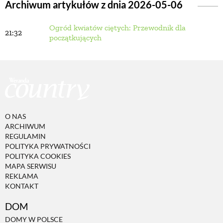
Archiwum artykułów z dnia 2026-05-06
Ogród kwiatów ciętych: Przewodnik dla
BUDUJEMY DOM
21:32
początkujących
OGRÓD
WARZYWA I OWOCE
O NAS
ROŚLINY OGRODOWE
ARCHIWUM
REGULAMIN
POLITYKA PRYWATNOŚCI
PORADY
POLITYKA COOKIES
MAPA SERWISU
REKLAMA
KONTAKT
ZIELEŃ W DOMU
DOM
PROJEKTOWANIE OGRODU
DOMY W POLSCE