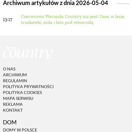
Archiwum artykułów z dnia 2026-05-04
Czerwcowa Weranda Country już jest! Dom w lesie,
BUDUJEMY DOM
13:17
truskawki, zioła i lato pod winoroślą
OGRÓD
WARZYWA I OWOCE
O NAS
ROŚLINY OGRODOWE
ARCHIWUM
REGULAMIN
POLITYKA PRYWATNOŚCI
PORADY
POLITYKA COOKIES
MAPA SERWISU
REKLAMA
KONTAKT
ZIELEŃ W DOMU
DOM
PROJEKTOWANIE OGRODU
DOMY W POLSCE