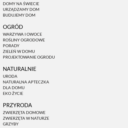
DOMY NA ŚWIECIE
URZĄDZAMY DOM
NATURALNIE
BUDUJEMY DOM
OGRÓD
URODA
WARZYWA I OWOCE
ROŚLINY OGRODOWE
PORADY
NATURALNA APTECZKA
ZIELEŃ W DOMU
PROJEKTOWANIE OGRODU
NATURALNIE
DLA DOMU
URODA
NATURALNA APTECZKA
EKO ŻYCIE
DLA DOMU
EKO ŻYCIE
PRZYRODA
PRZYRODA
ZWIERZĘTA DOMOWE
ZWIERZĘTA W NATURZE
ZWIERZĘTA DOMOWE
GRZYBY