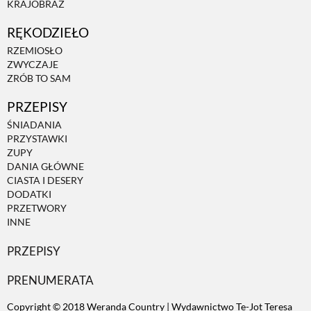
KRAJOBRAZ
RĘKODZIEŁO
ZWIERZĘTA W NATURZE
RZEMIOSŁO
ZWYCZAJE
GRZYBY
ZRÓB TO SAM
PRZEPISY
KRAJOBRAZ
ŚNIADANIA
PRZYSTAWKI
ZUPY
RĘKODZIEŁO
DANIA GŁÓWNE
CIASTA I DESERY
DODATKI
RZEMIOSŁO
PRZETWORY
INNE
PRZEPISY
ZWYCZAJE
PRENUMERATA
ZRÓB TO SAM
Copyright © 2018 Weranda Country | Wydawnictwo Te-Jot Teresa