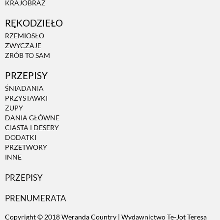
KRAJOBRAZ
RĘKODZIEŁO
ZWIERZĘTA W NATURZE
RZEMIOSŁO
ZWYCZAJE
GRZYBY
ZRÓB TO SAM
PRZEPISY
KRAJOBRAZ
ŚNIADANIA
PRZYSTAWKI
ZUPY
RĘKODZIEŁO
DANIA GŁÓWNE
CIASTA I DESERY
DODATKI
RZEMIOSŁO
PRZETWORY
INNE
PRZEPISY
ZWYCZAJE
PRENUMERATA
ZRÓB TO SAM
Copyright © 2018 Weranda Country | Wydawnictwo Te-Jot Teresa