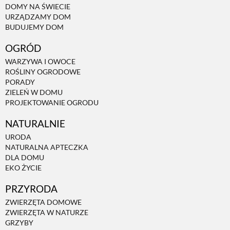
DOMY NA ŚWIECIE
URZĄDZAMY DOM
NATURALNIE
BUDUJEMY DOM
OGRÓD
URODA
WARZYWA I OWOCE
ROŚLINY OGRODOWE
PORADY
NATURALNA APTECZKA
ZIELEŃ W DOMU
PROJEKTOWANIE OGRODU
NATURALNIE
DLA DOMU
URODA
NATURALNA APTECZKA
EKO ŻYCIE
DLA DOMU
EKO ŻYCIE
PRZYRODA
PRZYRODA
ZWIERZĘTA DOMOWE
ZWIERZĘTA W NATURZE
ZWIERZĘTA DOMOWE
GRZYBY