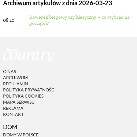
Archiwum artykułów z dnia 2026-03-23
Rowerek biegowy czy klasyczny – co wybrać na
BUDUJEMY DOM
08:10
początek?
OGRÓD
WARZYWA I OWOCE
O NAS
ROŚLINY OGRODOWE
ARCHIWUM
REGULAMIN
POLITYKA PRYWATNOŚCI
PORADY
POLITYKA COOKIES
MAPA SERWISU
REKLAMA
KONTAKT
ZIELEŃ W DOMU
DOM
PROJEKTOWANIE OGRODU
DOMY W POLSCE