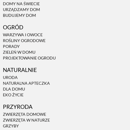
DOMY NA ŚWIECIE
URZĄDZAMY DOM
NATURALNIE
BUDUJEMY DOM
OGRÓD
URODA
WARZYWA I OWOCE
ROŚLINY OGRODOWE
PORADY
NATURALNA APTECZKA
ZIELEŃ W DOMU
PROJEKTOWANIE OGRODU
NATURALNIE
DLA DOMU
URODA
NATURALNA APTECZKA
EKO ŻYCIE
DLA DOMU
EKO ŻYCIE
PRZYRODA
PRZYRODA
ZWIERZĘTA DOMOWE
ZWIERZĘTA W NATURZE
ZWIERZĘTA DOMOWE
GRZYBY