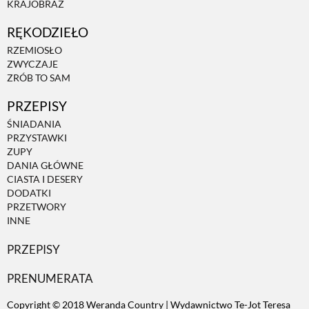
KRAJOBRAZ
RĘKODZIEŁO
ZWIERZĘTA W NATURZE
RZEMIOSŁO
ZWYCZAJE
GRZYBY
ZRÓB TO SAM
PRZEPISY
KRAJOBRAZ
ŚNIADANIA
PRZYSTAWKI
ZUPY
RĘKODZIEŁO
DANIA GŁÓWNE
CIASTA I DESERY
DODATKI
RZEMIOSŁO
PRZETWORY
INNE
PRZEPISY
ZWYCZAJE
PRENUMERATA
ZRÓB TO SAM
Copyright © 2018 Weranda Country | Wydawnictwo Te-Jot Teresa