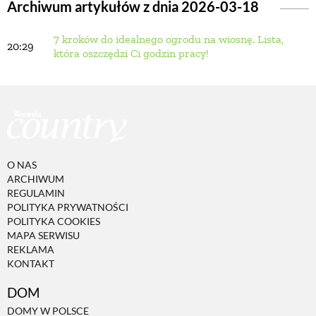
Archiwum artykułów z dnia 2026-03-18
7 kroków do idealnego ogrodu na wiosnę. Lista,
BUDUJEMY DOM
20:29
która oszczędzi Ci godzin pracy!
OGRÓD
WARZYWA I OWOCE
O NAS
ROŚLINY OGRODOWE
ARCHIWUM
REGULAMIN
POLITYKA PRYWATNOŚCI
PORADY
POLITYKA COOKIES
MAPA SERWISU
REKLAMA
KONTAKT
ZIELEŃ W DOMU
DOM
PROJEKTOWANIE OGRODU
DOMY W POLSCE