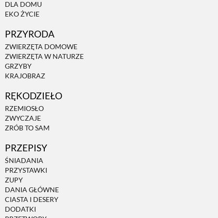
DLA DOMU
EKO ŻYCIE
ZWIERZĘTA W NATURZE
PRZYRODA
ZWIERZĘTA DOMOWE
GRZYBY
ZWIERZĘTA W NATURZE
GRZYBY
KRAJOBRAZ
KRAJOBRAZ
RĘKODZIEŁO
RZEMIOSŁO
RĘKODZIEŁO
ZWYCZAJE
ZRÓB TO SAM
RZEMIOSŁO
PRZEPISY
ŚNIADANIA
PRZYSTAWKI
ZWYCZAJE
ZUPY
DANIA GŁÓWNE
CIASTA I DESERY
ZRÓB TO SAM
DODATKI