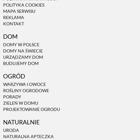
POLITYKA COOKIES
MAPA SERWISU
NATURALNIE
REKLAMA
KONTAKT
DOM
URODA
DOMY W POLSCE
DOMY NA ŚWIECIE
NATURALNA APTECZKA
URZĄDZAMY DOM
BUDUJEMY DOM
OGRÓD
DLA DOMU
WARZYWA I OWOCE
ROŚLINY OGRODOWE
EKO ŻYCIE
PORADY
ZIELEŃ W DOMU
PROJEKTOWANIE OGRODU
PRZYRODA
NATURALNIE
URODA
ZWIERZĘTA DOMOWE
NATURALNA APTECZKA