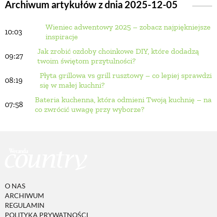
Archiwum artykułów z dnia 2025-12-05
Wieniec adwentowy 2025 – zobacz najpiękniejsze
BUDUJEMY DOM
10:03
inspiracje
Jak zrobić ozdoby choinkowe DIY, które dodadzą
09:27
OGRÓD
twoim świętom przytulności?
Płyta grillowa vs grill rusztowy – co lepiej sprawdzi
08:19
się w małej kuchni?
WARZYWA I OWOCE
Bateria kuchenna, która odmieni Twoją kuchnię – na
07:58
co zwrócić uwagę przy wyborze?
ROŚLINY OGRODOWE
PORADY
ZIELEŃ W DOMU
O NAS
ARCHIWUM
REGULAMIN
PROJEKTOWANIE OGRODU
POLITYKA PRYWATNOŚCI