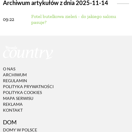
Archiwum artykułów z dnia 2025-11-14
Fotel butelkowa zieleń - do jakiego salonu
BUDUJEMY DOM
09:22
pasuje?
OGRÓD
WARZYWA I OWOCE
O NAS
ROŚLINY OGRODOWE
ARCHIWUM
REGULAMIN
POLITYKA PRYWATNOŚCI
PORADY
POLITYKA COOKIES
MAPA SERWISU
REKLAMA
KONTAKT
ZIELEŃ W DOMU
DOM
PROJEKTOWANIE OGRODU
DOMY W POLSCE