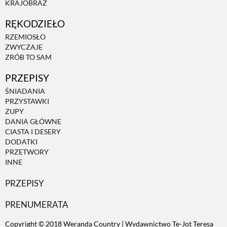
KRAJOBRAZ
RĘKODZIEŁO
ZWIERZĘTA W NATURZE
RZEMIOSŁO
ZWYCZAJE
GRZYBY
ZRÓB TO SAM
PRZEPISY
KRAJOBRAZ
ŚNIADANIA
PRZYSTAWKI
ZUPY
RĘKODZIEŁO
DANIA GŁÓWNE
CIASTA I DESERY
DODATKI
RZEMIOSŁO
PRZETWORY
INNE
PRZEPISY
ZWYCZAJE
PRENUMERATA
ZRÓB TO SAM
Copyright © 2018 Weranda Country | Wydawnictwo Te-Jot Teresa