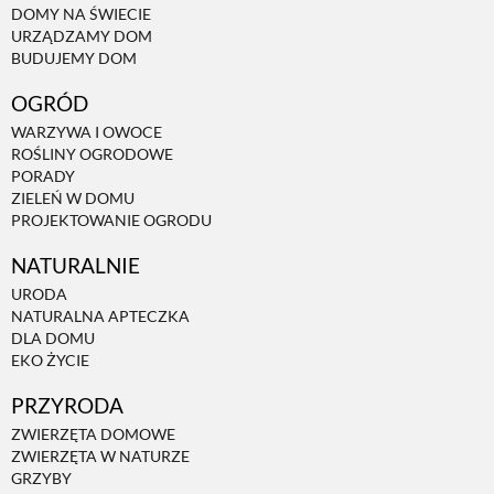
DOMY NA ŚWIECIE
URZĄDZAMY DOM
NATURALNIE
BUDUJEMY DOM
OGRÓD
URODA
WARZYWA I OWOCE
ROŚLINY OGRODOWE
PORADY
NATURALNA APTECZKA
ZIELEŃ W DOMU
PROJEKTOWANIE OGRODU
NATURALNIE
DLA DOMU
URODA
NATURALNA APTECZKA
EKO ŻYCIE
DLA DOMU
EKO ŻYCIE
PRZYRODA
PRZYRODA
ZWIERZĘTA DOMOWE
ZWIERZĘTA W NATURZE
ZWIERZĘTA DOMOWE
GRZYBY