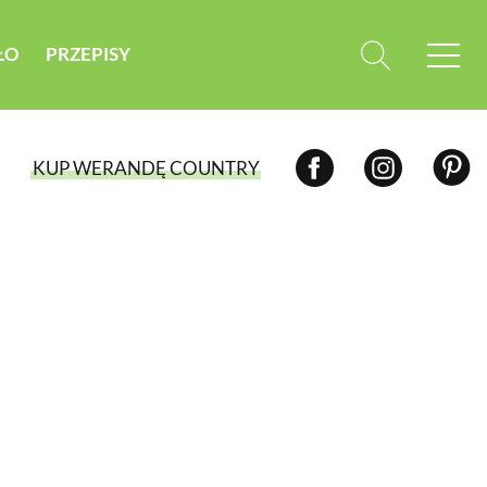
ŁO
PRZEPISY
KUP WERANDĘ COUNTRY
WYBIERZ TYP WYDANIA
WYDANIE DRUKOWANE
aktualny numer z dostawą do domu
E-WYDANIE PDF
przeglądaj bezpośrednio na Twoim
komputerze lub urządzeniu mobilnym