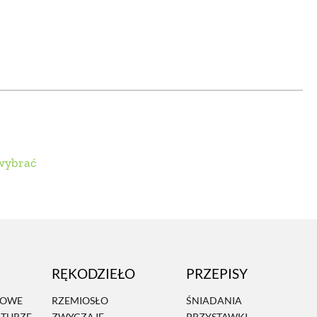
OM
BUDUJEMY DOM
DY
ZIELEŃ W DOMU
RALNA APTECZKA
A DOMOWE
 wybrać
EŁO
RZEMIOSŁO
ZYSTAWKI
ZUPY
TWORY
INNE
RĘKODZIEŁO
PRZEPISY
MOWE
RZEMIOSŁO
ŚNIADANIA