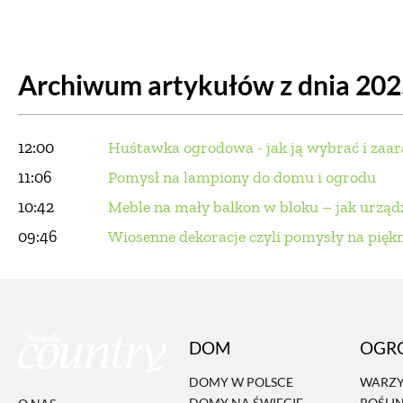
DOM
DOMY W POL
Archiwum artykułów z dnia 20
OGRÓD
WARZYWA
PROJEKTOWANIE
12:00
Huśtawka ogrodowa - jak ją wybrać i zaa
DLA DOM
11:06
Pomysł na lampiony do domu i ogrodu
10:42
Meble na mały balkon w bloku – jak urządz
ZWIERZĘTA W NAT
09:46
Wiosenne dekoracje czyli pomysły na pię
ZWYCZAJE
ZRÓ
DANIA GŁÓW
DOM
OGR
DOMY W POLSCE
WARZY