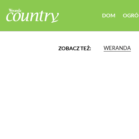
DOM
OGRÓ
WERANDA
ZOBACZ TEŻ:
LUB WYBIERZ JEDNĄ Z K