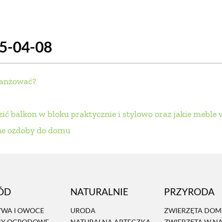
SCE
DOMY NA ŚWIECIE
URZĄDZAMY D
25-04-08
 I OWOCE
ROŚLINY OGRODOWE
PORA
 OGRODU
NATURALNIE
URODA
NATU
ranżować?
U
EKO ŻYCIE
PRZYRODA
ZWIERZĘT
ić balkon w bloku praktycznie i stylowo oraz jakie meble
URZE
GRZYBY
KRAJOBRAZ
RĘKODZI
kne ozdoby do domu
B TO SAM
PRZEPISY
ŚNIADANIA
PR
NE
CIASTA I DESERY
DODATKI
PRZE
ÓD
NATURALNIE
PRZYRODA
WA I OWOCE
URODA
ZWIERZĘTA DO