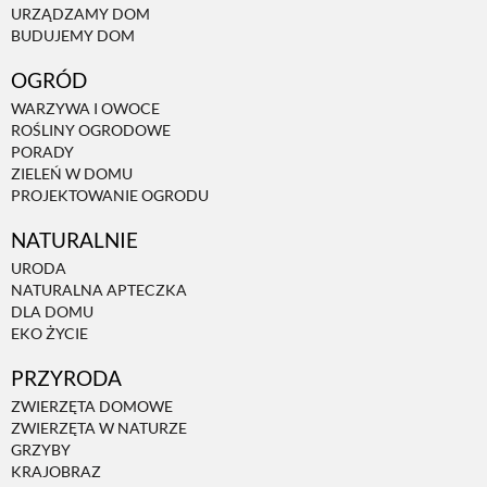
URZĄDZAMY DOM
BUDUJEMY DOM
NATURALNIE
OGRÓD
WARZYWA I OWOCE
URODA
ROŚLINY OGRODOWE
PORADY
ZIELEŃ W DOMU
NATURALNA APTECZKA
PROJEKTOWANIE OGRODU
NATURALNIE
DLA DOMU
URODA
NATURALNA APTECZKA
DLA DOMU
EKO ŻYCIE
EKO ŻYCIE
PRZYRODA
PRZYRODA
ZWIERZĘTA DOMOWE
ZWIERZĘTA W NATURZE
GRZYBY
ZWIERZĘTA DOMOWE
KRAJOBRAZ