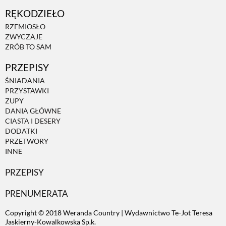
RĘKODZIEŁO
ZWIERZĘTA W NATURZE
RZEMIOSŁO
ZWYCZAJE
ZRÓB TO SAM
GRZYBY
PRZEPISY
ŚNIADANIA
KRAJOBRAZ
PRZYSTAWKI
ZUPY
DANIA GŁÓWNE
RĘKODZIEŁO
CIASTA I DESERY
DODATKI
PRZETWORY
RZEMIOSŁO
INNE
PRZEPISY
ZWYCZAJE
PRENUMERATA
Copyright © 2018 Weranda Country | Wydawnictwo Te-Jot Teresa
ZRÓB TO SAM
Jaskierny-Kowalkowska Sp.k.