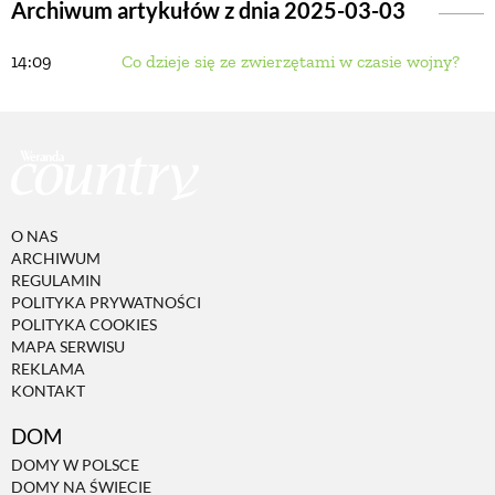
Archiwum artykułów z dnia 2025-03-03
14:09
Co dzieje się ze zwierzętami w czasie wojny?
BUDUJEMY DOM
OGRÓD
WARZYWA I OWOCE
O NAS
ARCHIWUM
ROŚLINY OGRODOWE
REGULAMIN
POLITYKA PRYWATNOŚCI
POLITYKA COOKIES
PORADY
MAPA SERWISU
REKLAMA
KONTAKT
ZIELEŃ W DOMU
DOM
DOMY W POLSCE
PROJEKTOWANIE OGRODU
DOMY NA ŚWIECIE