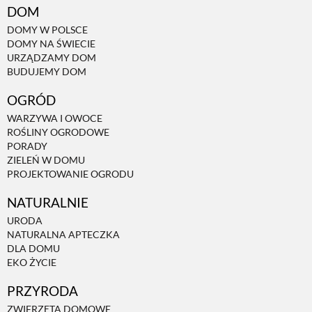
DOM
DOMY W POLSCE
NATURALNIE
DOMY NA ŚWIECIE
URZĄDZAMY DOM
BUDUJEMY DOM
URODA
OGRÓD
WARZYWA I OWOCE
NATURALNA APTECZKA
ROŚLINY OGRODOWE
PORADY
ZIELEŃ W DOMU
DLA DOMU
PROJEKTOWANIE OGRODU
NATURALNIE
EKO ŻYCIE
URODA
NATURALNA APTECZKA
DLA DOMU
PRZYRODA
EKO ŻYCIE
PRZYRODA
ZWIERZĘTA DOMOWE
ZWIERZĘTA DOMOWE