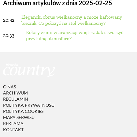
Archiwum artykułów z dnia 2025-02-25
Elegancki obrus wielkanocny a może haftowany
BUDUJEMY DOM
20:52
bieżnik. Co położyć na stół wielkanocny?
Kolory ziemi w aranżacji wnętrz: Jak stworzyć
20:33
OGRÓD
przytulną atmosferę?
WARZYWA I OWOCE
ROŚLINY OGRODOWE
O NAS
ARCHIWUM
PORADY
REGULAMIN
POLITYKA PRYWATNOŚCI
POLITYKA COOKIES
ZIELEŃ W DOMU
MAPA SERWISU
REKLAMA
KONTAKT
PROJEKTOWANIE OGRODU