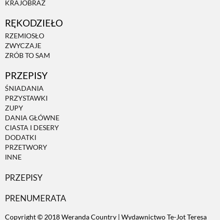
KRAJOBRAZ
RĘKODZIEŁO
ZWIERZĘTA W NATURZE
RZEMIOSŁO
ZWYCZAJE
GRZYBY
ZRÓB TO SAM
PRZEPISY
KRAJOBRAZ
ŚNIADANIA
PRZYSTAWKI
ZUPY
RĘKODZIEŁO
DANIA GŁÓWNE
CIASTA I DESERY
DODATKI
RZEMIOSŁO
PRZETWORY
INNE
PRZEPISY
ZWYCZAJE
PRENUMERATA
ZRÓB TO SAM
Copyright © 2018 Weranda Country | Wydawnictwo Te-Jot Teresa