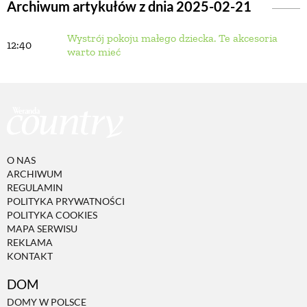
Archiwum artykułów z dnia 2025-02-21
Wystrój pokoju małego dziecka. Te akcesoria
BUDUJEMY DOM
12:40
warto mieć
OGRÓD
WARZYWA I OWOCE
O NAS
ROŚLINY OGRODOWE
ARCHIWUM
REGULAMIN
POLITYKA PRYWATNOŚCI
PORADY
POLITYKA COOKIES
MAPA SERWISU
REKLAMA
KONTAKT
ZIELEŃ W DOMU
DOM
PROJEKTOWANIE OGRODU
DOMY W POLSCE