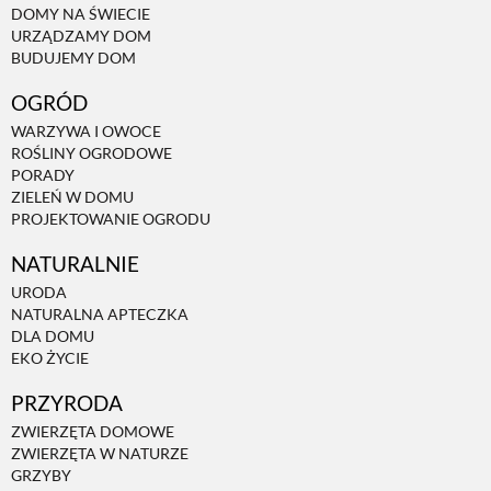
DOMY NA ŚWIECIE
URZĄDZAMY DOM
NATURALNIE
BUDUJEMY DOM
OGRÓD
URODA
WARZYWA I OWOCE
ROŚLINY OGRODOWE
PORADY
NATURALNA APTECZKA
ZIELEŃ W DOMU
PROJEKTOWANIE OGRODU
NATURALNIE
DLA DOMU
URODA
NATURALNA APTECZKA
EKO ŻYCIE
DLA DOMU
EKO ŻYCIE
PRZYRODA
PRZYRODA
ZWIERZĘTA DOMOWE
ZWIERZĘTA W NATURZE
ZWIERZĘTA DOMOWE
GRZYBY