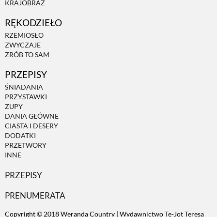
KRAJOBRAZ
RĘKODZIEŁO
ZWIERZĘTA W NATURZE
RZEMIOSŁO
ZWYCZAJE
GRZYBY
ZRÓB TO SAM
PRZEPISY
KRAJOBRAZ
ŚNIADANIA
PRZYSTAWKI
ZUPY
RĘKODZIEŁO
DANIA GŁÓWNE
CIASTA I DESERY
DODATKI
RZEMIOSŁO
PRZETWORY
INNE
PRZEPISY
ZWYCZAJE
PRENUMERATA
ZRÓB TO SAM
Copyright © 2018 Weranda Country | Wydawnictwo Te-Jot Teresa