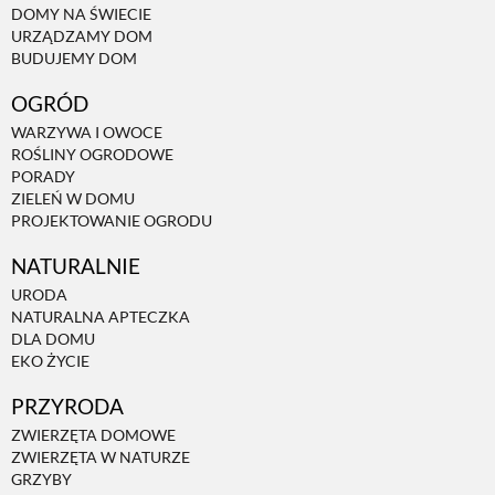
DOMY NA ŚWIECIE
URZĄDZAMY DOM
NATURALNIE
BUDUJEMY DOM
OGRÓD
URODA
WARZYWA I OWOCE
ROŚLINY OGRODOWE
PORADY
NATURALNA APTECZKA
ZIELEŃ W DOMU
PROJEKTOWANIE OGRODU
NATURALNIE
DLA DOMU
URODA
NATURALNA APTECZKA
EKO ŻYCIE
DLA DOMU
EKO ŻYCIE
PRZYRODA
PRZYRODA
ZWIERZĘTA DOMOWE
ZWIERZĘTA W NATURZE
ZWIERZĘTA DOMOWE
GRZYBY