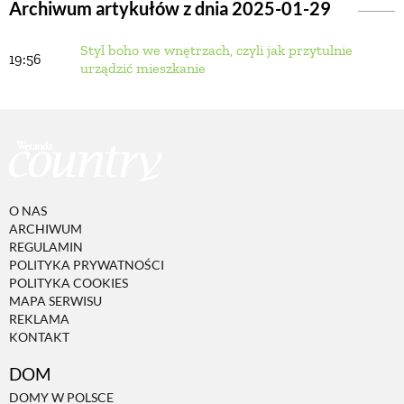
Archiwum artykułów z dnia 2025-01-29
Styl boho we wnętrzach, czyli jak przytulnie
BUDUJEMY DOM
19:56
urządzić mieszkanie
OGRÓD
WARZYWA I OWOCE
O NAS
ROŚLINY OGRODOWE
ARCHIWUM
REGULAMIN
POLITYKA PRYWATNOŚCI
PORADY
POLITYKA COOKIES
MAPA SERWISU
REKLAMA
KONTAKT
ZIELEŃ W DOMU
DOM
PROJEKTOWANIE OGRODU
DOMY W POLSCE