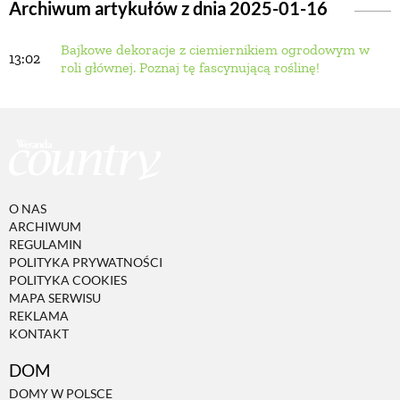
Archiwum artykułów z dnia 2025-01-16
Bajkowe dekoracje z ciemiernikiem ogrodowym w
BUDUJEMY DOM
13:02
roli głównej. Poznaj tę fascynującą roślinę!
OGRÓD
WARZYWA I OWOCE
O NAS
ROŚLINY OGRODOWE
ARCHIWUM
REGULAMIN
POLITYKA PRYWATNOŚCI
PORADY
POLITYKA COOKIES
MAPA SERWISU
REKLAMA
KONTAKT
ZIELEŃ W DOMU
DOM
PROJEKTOWANIE OGRODU
DOMY W POLSCE