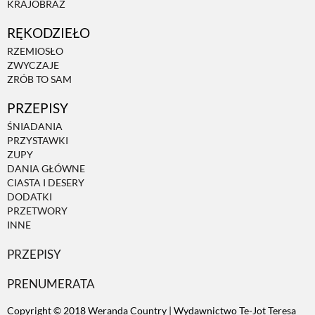
KRAJOBRAZ
RĘKODZIEŁO
ZWIERZĘTA W NATURZE
RZEMIOSŁO
ZWYCZAJE
GRZYBY
ZRÓB TO SAM
PRZEPISY
KRAJOBRAZ
ŚNIADANIA
PRZYSTAWKI
ZUPY
RĘKODZIEŁO
DANIA GŁÓWNE
CIASTA I DESERY
DODATKI
RZEMIOSŁO
PRZETWORY
INNE
PRZEPISY
ZWYCZAJE
PRENUMERATA
ZRÓB TO SAM
Copyright © 2018 Weranda Country | Wydawnictwo Te-Jot Teresa