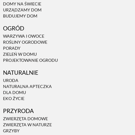
DOMY NA ŚWIECIE
URZĄDZAMY DOM
NATURALNIE
BUDUJEMY DOM
OGRÓD
URODA
WARZYWA I OWOCE
ROŚLINY OGRODOWE
PORADY
NATURALNA APTECZKA
ZIELEŃ W DOMU
PROJEKTOWANIE OGRODU
NATURALNIE
DLA DOMU
URODA
NATURALNA APTECZKA
EKO ŻYCIE
DLA DOMU
EKO ŻYCIE
PRZYRODA
PRZYRODA
ZWIERZĘTA DOMOWE
ZWIERZĘTA W NATURZE
ZWIERZĘTA DOMOWE
GRZYBY