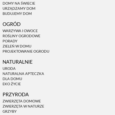
DOMY NA ŚWIECIE
URZĄDZAMY DOM
NATURALNIE
BUDUJEMY DOM
OGRÓD
URODA
WARZYWA I OWOCE
ROŚLINY OGRODOWE
PORADY
NATURALNA APTECZKA
ZIELEŃ W DOMU
PROJEKTOWANIE OGRODU
NATURALNIE
DLA DOMU
URODA
NATURALNA APTECZKA
EKO ŻYCIE
DLA DOMU
EKO ŻYCIE
PRZYRODA
PRZYRODA
ZWIERZĘTA DOMOWE
ZWIERZĘTA W NATURZE
ZWIERZĘTA DOMOWE
GRZYBY