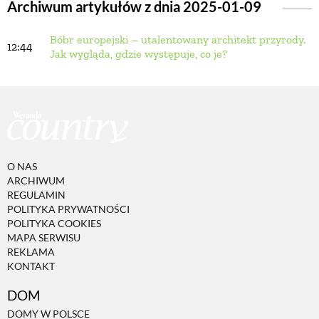
Archiwum artykułów z dnia 2025-01-09
Bóbr europejski – utalentowany architekt przyrody.
BUDUJEMY DOM
12:44
Jak wygląda, gdzie występuje, co je?
OGRÓD
WARZYWA I OWOCE
O NAS
ROŚLINY OGRODOWE
ARCHIWUM
REGULAMIN
POLITYKA PRYWATNOŚCI
PORADY
POLITYKA COOKIES
MAPA SERWISU
REKLAMA
KONTAKT
ZIELEŃ W DOMU
DOM
PROJEKTOWANIE OGRODU
DOMY W POLSCE