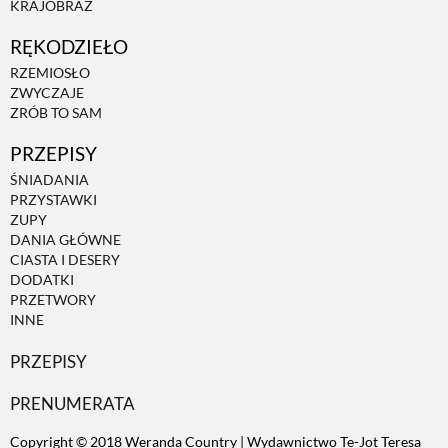
KRAJOBRAZ
RĘKODZIEŁO
ZWIERZĘTA W NATURZE
RZEMIOSŁO
ZWYCZAJE
GRZYBY
ZRÓB TO SAM
PRZEPISY
KRAJOBRAZ
ŚNIADANIA
PRZYSTAWKI
ZUPY
RĘKODZIEŁO
DANIA GŁÓWNE
CIASTA I DESERY
DODATKI
RZEMIOSŁO
PRZETWORY
INNE
PRZEPISY
ZWYCZAJE
PRENUMERATA
ZRÓB TO SAM
Copyright © 2018 Weranda Country | Wydawnictwo Te-Jot Teresa