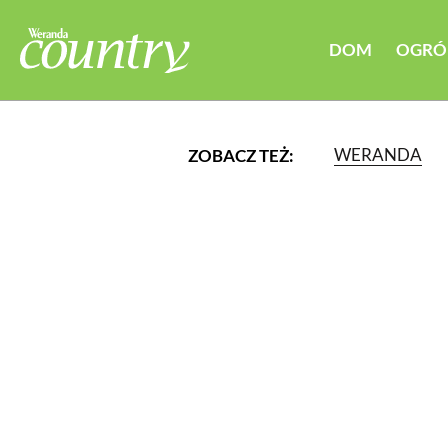
DOM
OGRÓ
WERANDA
ZOBACZ TEŻ:
LUB WYBIERZ JEDNĄ Z K