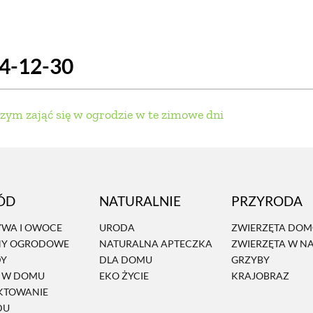
SCE
DOMY NA ŚWIECIE
URZĄDZAMY D
24-12-30
 I OWOCE
ROŚLINY OGRODOWE
PORA
 OGRODU
NATURALNIE
URODA
NATU
zym zająć się w ogrodzie w te zimowe dni
U
EKO ŻYCIE
PRZYRODA
ZWIERZĘT
URZE
GRZYBY
KRAJOBRAZ
RĘKODZI
ÓD
NATURALNIE
PRZYRODA
B TO SAM
PRZEPISY
ŚNIADANIA
PR
WA I OWOCE
URODA
ZWIERZĘTA DO
NY OGRODOWE
NATURALNA APTECZKA
ZWIERZĘTA W N
NE
CIASTA I DESERY
DODATKI
PRZE
DY
DLA DOMU
GRZYBY
Ń W DOMU
EKO ŻYCIE
KRAJOBRAZ
KTOWANIE
DU