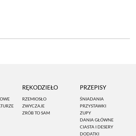
OM
BUDUJEMY DOM
DY
ZIELEŃ W DOMU
RALNA APTECZKA
A DOMOWE
EŁO
RZEMIOSŁO
RĘKODZIEŁO
PRZEPISY
ZYSTAWKI
ZUPY
MOWE
RZEMIOSŁO
ŚNIADANIA
ATURZE
ZWYCZAJE
PRZYSTAWKI
TWORY
INNE
ZRÓB TO SAM
ZUPY
DANIA GŁÓWNE
CIASTA I DESERY
DODATKI