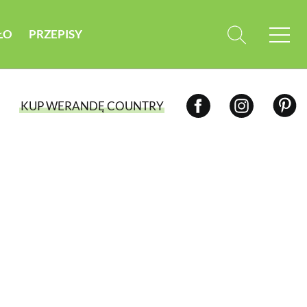
ŁO
PRZEPISY
KUP WERANDĘ COUNTRY
WYBIERZ TYP WYDANIA
WYDANIE DRUKOWANE
aktualny numer z dostawą do domu
E-WYDANIE PDF
przeglądaj bezpośrednio na Twoim
komputerze lub urządzeniu mobilnym