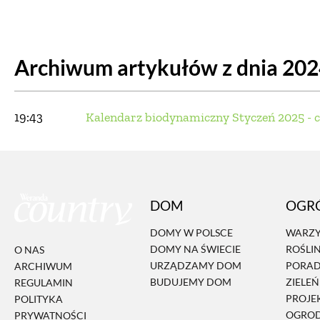
DOM
DOMY W POL
Archiwum artykułów z dnia 20
OGRÓD
WARZYWA
PROJEKTOWANIE
19:43
Kalendarz biodynamiczny Styczeń 2025 - c
DLA DOM
ZWIERZĘTA W NAT
DOM
OGR
ZWYCZAJE
ZRÓ
DOMY W POLSCE
WARZY
DOMY NA ŚWIECIE
ROŚLI
O NAS
DANIA GŁÓW
URZĄDZAMY DOM
PORA
ARCHIWUM
BUDUJEMY DOM
ZIELE
REGULAMIN
PROJE
POLITYKA
OGRO
PRYWATNOŚCI