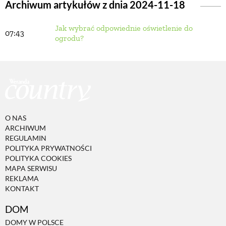
Archiwum artykułów z dnia 2024-11-18
Jak wybrać odpowiednie oświetlenie do
BUDUJEMY DOM
07:43
ogrodu?
OGRÓD
WARZYWA I OWOCE
O NAS
ROŚLINY OGRODOWE
ARCHIWUM
REGULAMIN
POLITYKA PRYWATNOŚCI
PORADY
POLITYKA COOKIES
MAPA SERWISU
REKLAMA
KONTAKT
ZIELEŃ W DOMU
DOM
PROJEKTOWANIE OGRODU
DOMY W POLSCE