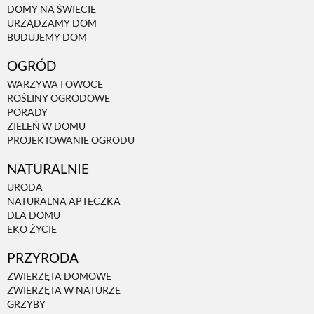
DOMY NA ŚWIECIE
URZĄDZAMY DOM
NATURALNIE
BUDUJEMY DOM
OGRÓD
URODA
WARZYWA I OWOCE
ROŚLINY OGRODOWE
PORADY
NATURALNA APTECZKA
ZIELEŃ W DOMU
PROJEKTOWANIE OGRODU
NATURALNIE
DLA DOMU
URODA
NATURALNA APTECZKA
EKO ŻYCIE
DLA DOMU
EKO ŻYCIE
PRZYRODA
PRZYRODA
ZWIERZĘTA DOMOWE
ZWIERZĘTA W NATURZE
ZWIERZĘTA DOMOWE
GRZYBY