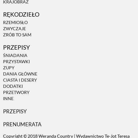
KRAJOBRAZ
RĘKODZIEŁO
ZWIERZĘTA W NATURZE
RZEMIOSŁO
ZWYCZAJE
GRZYBY
ZRÓB TO SAM
PRZEPISY
KRAJOBRAZ
ŚNIADANIA
PRZYSTAWKI
ZUPY
RĘKODZIEŁO
DANIA GŁÓWNE
CIASTA I DESERY
DODATKI
RZEMIOSŁO
PRZETWORY
INNE
PRZEPISY
ZWYCZAJE
PRENUMERATA
ZRÓB TO SAM
Copyright © 2018 Weranda Country | Wydawnictwo Te-Jot Teresa