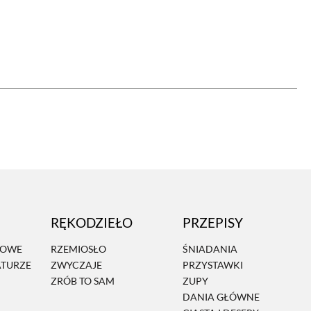
OM
BUDUJEMY DOM
DY
ZIELEŃ W DOMU
RALNA APTECZKA
A DOMOWE
EŁO
RZEMIOSŁO
ZYSTAWKI
ZUPY
RĘKODZIEŁO
PRZEPISY
TWORY
INNE
MOWE
RZEMIOSŁO
ŚNIADANIA
ATURZE
ZWYCZAJE
PRZYSTAWKI
ZRÓB TO SAM
ZUPY
DANIA GŁÓWNE