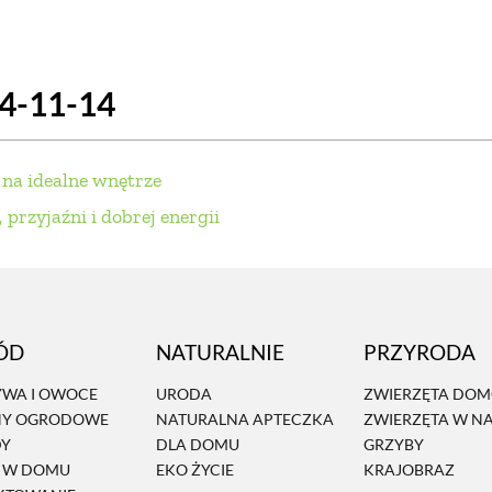
SCE
DOMY NA ŚWIECIE
URZĄDZAMY D
24-11-14
 I OWOCE
ROŚLINY OGRODOWE
PORA
 OGRODU
NATURALNIE
URODA
NATU
 na idealne wnętrze
U
EKO ŻYCIE
PRZYRODA
ZWIERZĘT
 przyjaźni i dobrej energii
URZE
GRZYBY
KRAJOBRAZ
RĘKODZI
B TO SAM
PRZEPISY
ŚNIADANIA
PR
ÓD
NATURALNIE
PRZYRODA
NE
CIASTA I DESERY
DODATKI
PRZE
WA I OWOCE
URODA
ZWIERZĘTA DO
NY OGRODOWE
NATURALNA APTECZKA
ZWIERZĘTA W N
DY
DLA DOMU
GRZYBY
Ń W DOMU
EKO ŻYCIE
KRAJOBRAZ