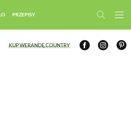
ŁO
PRZEPISY
KUP WERANDĘ COUNTRY
WYBIERZ TYP WYDANIA
WYDANIE DRUKOWANE
aktualny numer z dostawą do domu
E-WYDANIE PDF
przeglądaj bezpośrednio na Twoim
komputerze lub urządzeniu mobilnym