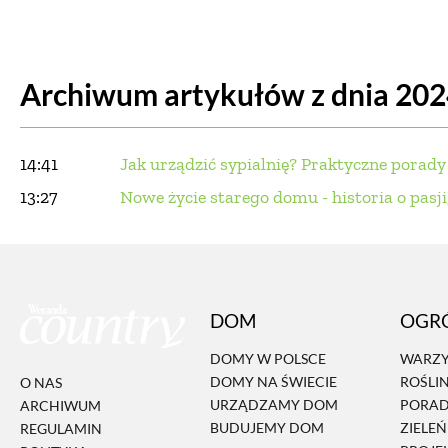
DOM
DOMY W POL
Archiwum artykułów z dnia 20
OGRÓD
WARZYWA
PROJEKTOWANIE
14:41
Jak urządzić sypialnię? Praktyczne porady
DLA DOM
13:27
Nowe życie starego domu - historia o pasji,
ZWIERZĘTA W NAT
ZWYCZAJE
ZRÓ
DOM
OGR
DANIA GŁÓW
DOMY W POLSCE
WARZY
DOMY NA ŚWIECIE
ROŚLI
O NAS
URZĄDZAMY DOM
PORA
ARCHIWUM
BUDUJEMY DOM
ZIELE
REGULAMIN