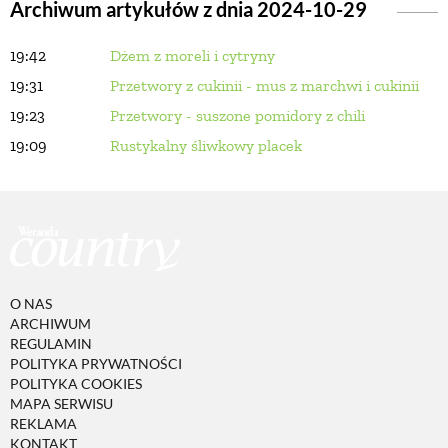
Archiwum artykułów z dnia 2024-10-29
19:42
Dżem z moreli i cytryny
BUDUJEMY DOM
19:31
Przetwory z cukinii - mus z marchwi i cukinii
19:23
Przetwory - suszone pomidory z chili
OGRÓD
19:09
Rustykalny śliwkowy placek
WARZYWA I OWOCE
ROŚLINY OGRODOWE
O NAS
PORADY
ARCHIWUM
REGULAMIN
POLITYKA PRYWATNOŚCI
ZIELEŃ W DOMU
POLITYKA COOKIES
MAPA SERWISU
REKLAMA
PROJEKTOWANIE OGRODU
KONTAKT