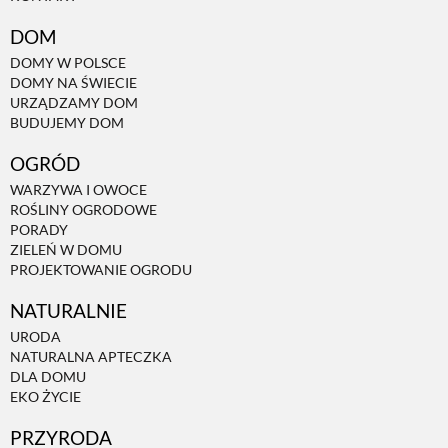
DOM
NATURALNIE
DOMY W POLSCE
DOMY NA ŚWIECIE
URZĄDZAMY DOM
URODA
BUDUJEMY DOM
OGRÓD
NATURALNA APTECZKA
WARZYWA I OWOCE
ROŚLINY OGRODOWE
PORADY
DLA DOMU
ZIELEŃ W DOMU
PROJEKTOWANIE OGRODU
EKO ŻYCIE
NATURALNIE
URODA
NATURALNA APTECZKA
PRZYRODA
DLA DOMU
EKO ŻYCIE
ZWIERZĘTA DOMOWE
PRZYRODA