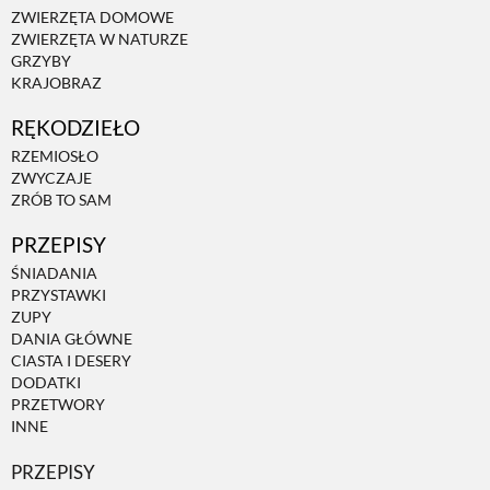
ZWIERZĘTA DOMOWE
ZWIERZĘTA W NATURZE
ZWIERZĘTA W NATURZE
GRZYBY
KRAJOBRAZ
GRZYBY
RĘKODZIEŁO
RZEMIOSŁO
ZWYCZAJE
KRAJOBRAZ
ZRÓB TO SAM
PRZEPISY
RĘKODZIEŁO
ŚNIADANIA
PRZYSTAWKI
ZUPY
RZEMIOSŁO
DANIA GŁÓWNE
CIASTA I DESERY
DODATKI
ZWYCZAJE
PRZETWORY
INNE
ZRÓB TO SAM
PRZEPISY