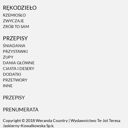
RĘKODZIEŁO
ZWIERZĘTA W NATURZE
RZEMIOSŁO
ZWYCZAJE
ZRÓB TO SAM
GRZYBY
PRZEPISY
ŚNIADANIA
KRAJOBRAZ
PRZYSTAWKI
ZUPY
DANIA GŁÓWNE
RĘKODZIEŁO
CIASTA I DESERY
DODATKI
PRZETWORY
RZEMIOSŁO
INNE
PRZEPISY
ZWYCZAJE
PRENUMERATA
Copyright © 2018 Weranda Country | Wydawnictwo Te-Jot Teresa
ZRÓB TO SAM
Jaskierny-Kowalkowska Sp.k.