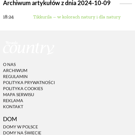
Archiwum artykułów z dnia 2024-10-09
18:24
Tikkurila – w kolorach natury i dla natury
BUDUJEMY DOM
OGRÓD
WARZYWA I OWOCE
O NAS
ARCHIWUM
ROŚLINY OGRODOWE
REGULAMIN
POLITYKA PRYWATNOŚCI
POLITYKA COOKIES
PORADY
MAPA SERWISU
REKLAMA
KONTAKT
ZIELEŃ W DOMU
DOM
DOMY W POLSCE
PROJEKTOWANIE OGRODU
DOMY NA ŚWIECIE