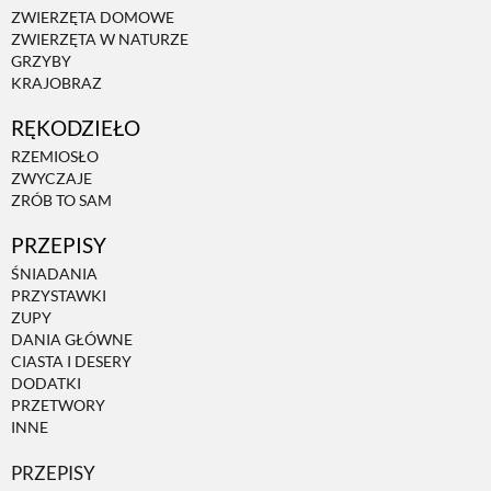
ZWIERZĘTA DOMOWE
ZWIERZĘTA W NATURZE
ZWIERZĘTA W NATURZE
GRZYBY
KRAJOBRAZ
GRZYBY
RĘKODZIEŁO
RZEMIOSŁO
ZWYCZAJE
KRAJOBRAZ
ZRÓB TO SAM
PRZEPISY
RĘKODZIEŁO
ŚNIADANIA
PRZYSTAWKI
ZUPY
RZEMIOSŁO
DANIA GŁÓWNE
CIASTA I DESERY
DODATKI
ZWYCZAJE
PRZETWORY
INNE
ZRÓB TO SAM
PRZEPISY