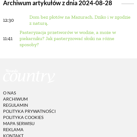
Archiwum artykułów z dnia 2024-08-28
Dom bez płotów na Mazurach. Dziko i w zgodzie
BUDUJEMY DOM
12:30
z naturą.
Pasteryzacja przetworów w wodzie, a może w
OGRÓD
11:41
piekarniku? Jak pasteryzować słoiki na różne
sposoby?
WARZYWA I OWOCE
ROŚLINY OGRODOWE
O NAS
PORADY
ARCHIWUM
REGULAMIN
POLITYKA PRYWATNOŚCI
ZIELEŃ W DOMU
POLITYKA COOKIES
MAPA SERWISU
REKLAMA
PROJEKTOWANIE OGRODU
KONTAKT