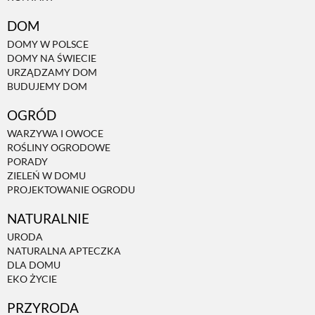
DOM
NATURALNIE
DOMY W POLSCE
DOMY NA ŚWIECIE
URZĄDZAMY DOM
URODA
BUDUJEMY DOM
OGRÓD
NATURALNA APTECZKA
WARZYWA I OWOCE
ROŚLINY OGRODOWE
PORADY
DLA DOMU
ZIELEŃ W DOMU
PROJEKTOWANIE OGRODU
EKO ŻYCIE
NATURALNIE
URODA
NATURALNA APTECZKA
PRZYRODA
DLA DOMU
EKO ŻYCIE
ZWIERZĘTA DOMOWE
PRZYRODA