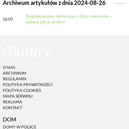
Archiwum artykułów z dnia 2024-08-26
Najpiękniejsze dekoracje z dyni i wrzosów –
BUDUJEMY DOM
12:07
zobacz jak je zrobić!
OGRÓD
WARZYWA I OWOCE
O NAS
ROŚLINY OGRODOWE
ARCHIWUM
REGULAMIN
POLITYKA PRYWATNOŚCI
PORADY
POLITYKA COOKIES
MAPA SERWISU
REKLAMA
KONTAKT
ZIELEŃ W DOMU
DOM
PROJEKTOWANIE OGRODU
DOMY W POLSCE