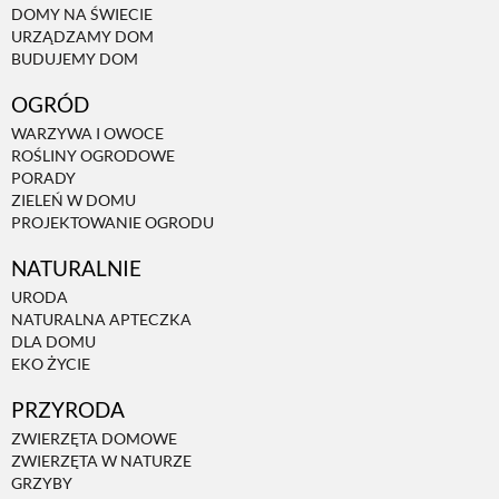
DOMY NA ŚWIECIE
URZĄDZAMY DOM
NATURALNIE
BUDUJEMY DOM
OGRÓD
URODA
WARZYWA I OWOCE
ROŚLINY OGRODOWE
PORADY
NATURALNA APTECZKA
ZIELEŃ W DOMU
PROJEKTOWANIE OGRODU
NATURALNIE
DLA DOMU
URODA
NATURALNA APTECZKA
EKO ŻYCIE
DLA DOMU
EKO ŻYCIE
PRZYRODA
PRZYRODA
ZWIERZĘTA DOMOWE
ZWIERZĘTA W NATURZE
ZWIERZĘTA DOMOWE
GRZYBY