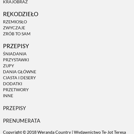
KRAJOBRAZ
RĘKODZIEŁO
ZWIERZĘTA W NATURZE
RZEMIOSŁO
ZWYCZAJE
GRZYBY
ZRÓB TO SAM
PRZEPISY
KRAJOBRAZ
ŚNIADANIA
PRZYSTAWKI
ZUPY
RĘKODZIEŁO
DANIA GŁÓWNE
CIASTA I DESERY
DODATKI
RZEMIOSŁO
PRZETWORY
INNE
PRZEPISY
ZWYCZAJE
PRENUMERATA
ZRÓB TO SAM
Copyright © 2018 Weranda Country | Wydawnictwo Te-Jot Teresa