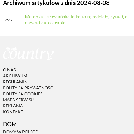
Archiwum artykułów z dnia 2024-08-08
Motanka - słowiańska lalka to rękodzieło, rytuał, a
BUDUJEMY DOM
12:44
nawet i autoterapia.
OGRÓD
WARZYWA I OWOCE
O NAS
ROŚLINY OGRODOWE
ARCHIWUM
REGULAMIN
POLITYKA PRYWATNOŚCI
PORADY
POLITYKA COOKIES
MAPA SERWISU
REKLAMA
KONTAKT
ZIELEŃ W DOMU
DOM
PROJEKTOWANIE OGRODU
DOMY W POLSCE