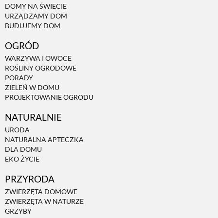
DOMY NA ŚWIECIE
URZĄDZAMY DOM
NATURALNIE
BUDUJEMY DOM
OGRÓD
URODA
WARZYWA I OWOCE
ROŚLINY OGRODOWE
PORADY
NATURALNA APTECZKA
ZIELEŃ W DOMU
PROJEKTOWANIE OGRODU
NATURALNIE
DLA DOMU
URODA
NATURALNA APTECZKA
EKO ŻYCIE
DLA DOMU
EKO ŻYCIE
PRZYRODA
PRZYRODA
ZWIERZĘTA DOMOWE
ZWIERZĘTA W NATURZE
ZWIERZĘTA DOMOWE
GRZYBY