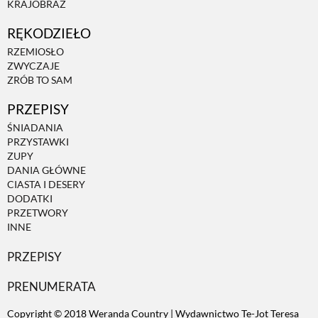
KRAJOBRAZ
RĘKODZIEŁO
ZWIERZĘTA W NATURZE
RZEMIOSŁO
ZWYCZAJE
GRZYBY
ZRÓB TO SAM
PRZEPISY
KRAJOBRAZ
ŚNIADANIA
PRZYSTAWKI
ZUPY
RĘKODZIEŁO
DANIA GŁÓWNE
CIASTA I DESERY
DODATKI
RZEMIOSŁO
PRZETWORY
INNE
PRZEPISY
ZWYCZAJE
PRENUMERATA
ZRÓB TO SAM
Copyright © 2018 Weranda Country | Wydawnictwo Te-Jot Teresa