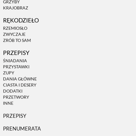
GRZYBY
KRAJOBRAZ
ZWIERZĘTA W NATURZE
RĘKODZIEŁO
RZEMIOSŁO
GRZYBY
ZWYCZAJE
ZRÓB TO SAM
PRZEPISY
KRAJOBRAZ
ŚNIADANIA
PRZYSTAWKI
RĘKODZIEŁO
ZUPY
DANIA GŁÓWNE
CIASTA I DESERY
RZEMIOSŁO
DODATKI
PRZETWORY
INNE
ZWYCZAJE
PRZEPISY
PRENUMERATA
ZRÓB TO SAM