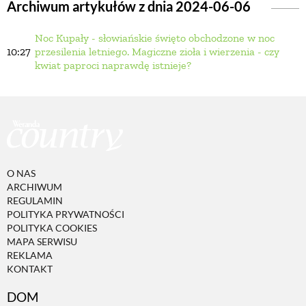
Archiwum artykułów z dnia 2024-06-06
Noc Kupały - słowiańskie święto obchodzone w noc
BUDUJEMY DOM
10:27
przesilenia letniego. Magiczne zioła i wierzenia - czy
kwiat paproci naprawdę istnieje?
OGRÓD
WARZYWA I OWOCE
ROŚLINY OGRODOWE
O NAS
ARCHIWUM
REGULAMIN
PORADY
POLITYKA PRYWATNOŚCI
POLITYKA COOKIES
MAPA SERWISU
REKLAMA
ZIELEŃ W DOMU
KONTAKT
DOM
PROJEKTOWANIE OGRODU