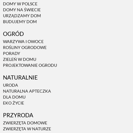
DOMY W POLSCE
DOMY NA ŚWIECIE
NATURALNIE
URZĄDZAMY DOM
BUDUJEMY DOM
OGRÓD
URODA
WARZYWA I OWOCE
ROŚLINY OGRODOWE
NATURALNA APTECZKA
PORADY
ZIELEŃ W DOMU
PROJEKTOWANIE OGRODU
DLA DOMU
NATURALNIE
URODA
EKO ŻYCIE
NATURALNA APTECZKA
DLA DOMU
EKO ŻYCIE
PRZYRODA
PRZYRODA
ZWIERZĘTA DOMOWE
ZWIERZĘTA DOMOWE
ZWIERZĘTA W NATURZE