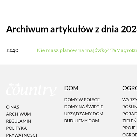
DOM
DOMY W POL
Archiwum artykułów z dnia 20
OGRÓD
WARZYWA
PROJEKTOWANIE
12:40
Nie masz planów na majówkę? Te 7 agrotury
DLA DOM
ZWIERZĘTA W NAT
DOM
OGR
ZWYCZAJE
ZRÓ
DOMY W POLSCE
WARZY
DOMY NA ŚWIECIE
ROŚLI
O NAS
DANIA GŁÓW
URZĄDZAMY DOM
PORA
ARCHIWUM
BUDUJEMY DOM
ZIELE
REGULAMIN
PROJE
POLITYKA
OGRO
PRYWATNOŚCI