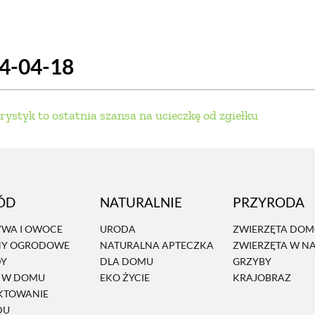
SCE
DOMY NA ŚWIECIE
URZĄDZAMY D
24-04-18
 I OWOCE
ROŚLINY OGRODOWE
PORA
 OGRODU
NATURALNIE
URODA
NATU
styk to ostatnia szansa na ucieczkę od zgiełku
U
EKO ŻYCIE
PRZYRODA
ZWIERZĘT
URZE
GRZYBY
KRAJOBRAZ
RĘKODZI
ÓD
NATURALNIE
PRZYRODA
B TO SAM
PRZEPISY
ŚNIADANIA
PR
WA I OWOCE
URODA
ZWIERZĘTA DO
NY OGRODOWE
NATURALNA APTECZKA
ZWIERZĘTA W N
NE
CIASTA I DESERY
DODATKI
PRZE
DY
DLA DOMU
GRZYBY
Ń W DOMU
EKO ŻYCIE
KRAJOBRAZ
KTOWANIE
DU