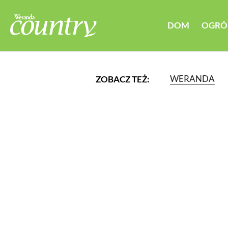
DOM
OGRÓ
WERANDA
ZOBACZ TEŻ:
LUB WYBIERZ JEDNĄ Z K