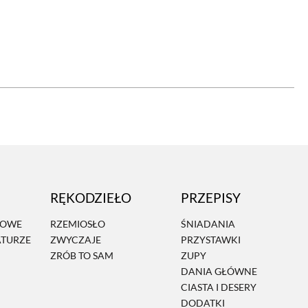
OM
BUDUJEMY DOM
DY
ZIELEŃ W DOMU
RALNA APTECZKA
A DOMOWE
EŁO
RZEMIOSŁO
RĘKODZIEŁO
PRZEPISY
ZYSTAWKI
ZUPY
MOWE
RZEMIOSŁO
ŚNIADANIA
ATURZE
ZWYCZAJE
PRZYSTAWKI
TWORY
INNE
ZRÓB TO SAM
ZUPY
DANIA GŁÓWNE
CIASTA I DESERY
DODATKI