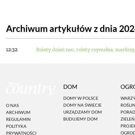
DOM
DOMY W POL
Archiwum artykułów z dnia 20
OGRÓD
WARZYWA
PROJEKTOWANIE
12:32
Rolety dzień noc, rolety rzymskie, markizy, 
DLA DOM
ZWIERZĘTA W NAT
DOM
OGR
ZWYCZAJE
ZRÓ
DOMY W POLSCE
WARZY
DOMY NA ŚWIECIE
ROŚLI
O NAS
DANIA GŁÓW
URZĄDZAMY DOM
PORA
ARCHIWUM
BUDUJEMY DOM
ZIELE
REGULAMIN
PROJE
POLITYKA
OGRO
PRYWATNOŚCI