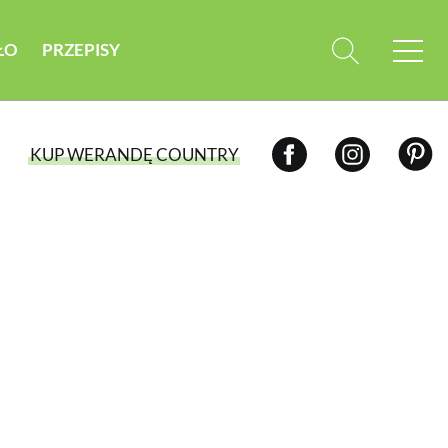
ŁO
PRZEPISY
KUP WERANDĘ COUNTRY
WYBIERZ TYP WYDANIA
WYDANIE DRUKOWANE
aktualny numer z dostawą do domu
E-WYDANIE PDF
przeglądaj bezpośrednio na Twoim
komputerze lub urządzeniu mobilnym