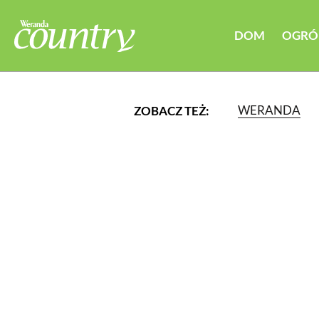
DOM
OGRÓ
WERANDA
ZOBACZ TEŻ:
LUB WYBIERZ JEDNĄ Z K