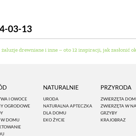
SCE
DOMY NA ŚWIECIE
URZĄDZAMY D
24-03-13
 I OWOCE
ROŚLINY OGRODOWE
PORA
 OGRODU
NATURALNIE
URODA
NATU
żaluzje drewniane i inne – oto 12 inspiracji, jak zasłonić o
U
EKO ŻYCIE
PRZYRODA
ZWIERZĘT
URZE
GRZYBY
KRAJOBRAZ
RĘKODZI
ÓD
NATURALNIE
PRZYRODA
B TO SAM
PRZEPISY
ŚNIADANIA
PR
WA I OWOCE
URODA
ZWIERZĘTA DO
NY OGRODOWE
NATURALNA APTECZKA
ZWIERZĘTA W N
NE
CIASTA I DESERY
DODATKI
PRZE
DY
DLA DOMU
GRZYBY
Ń W DOMU
EKO ŻYCIE
KRAJOBRAZ
KTOWANIE
DU