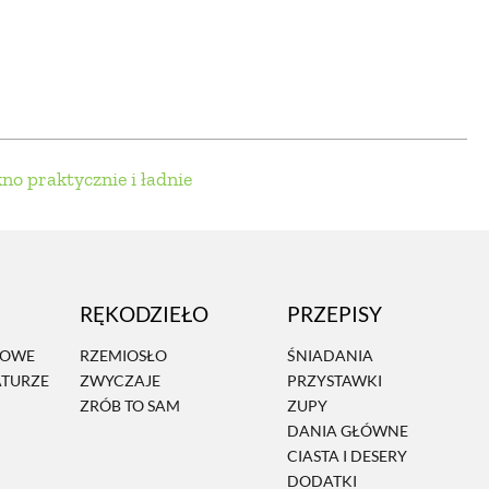
OM
BUDUJEMY DOM
DY
ZIELEŃ W DOMU
RALNA APTECZKA
kno praktycznie i ładnie
A DOMOWE
EŁO
RZEMIOSŁO
RĘKODZIEŁO
PRZEPISY
ZYSTAWKI
ZUPY
MOWE
RZEMIOSŁO
ŚNIADANIA
ATURZE
ZWYCZAJE
PRZYSTAWKI
TWORY
INNE
ZRÓB TO SAM
ZUPY
DANIA GŁÓWNE
CIASTA I DESERY
DODATKI