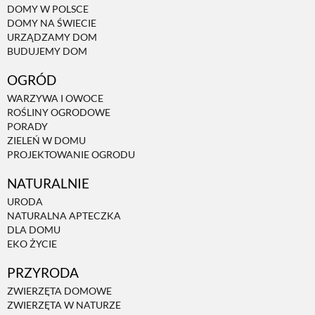
DOMY W POLSCE
DOMY NA ŚWIECIE
NATURALNIE
URZĄDZAMY DOM
BUDUJEMY DOM
OGRÓD
URODA
WARZYWA I OWOCE
ROŚLINY OGRODOWE
NATURALNA APTECZKA
PORADY
ZIELEŃ W DOMU
PROJEKTOWANIE OGRODU
DLA DOMU
NATURALNIE
URODA
EKO ŻYCIE
NATURALNA APTECZKA
DLA DOMU
EKO ŻYCIE
PRZYRODA
PRZYRODA
ZWIERZĘTA DOMOWE
ZWIERZĘTA DOMOWE
ZWIERZĘTA W NATURZE