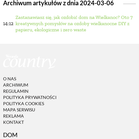
Archiwum artykułów z dnia 2024-03-06
Zastanawiasz się, jak ozdobić dom na Wielkanoc? Oto 7
BUDUJEMY DOM
14:12
kreatywnych pomysłów na ozdoby wielkanocne DIY z
papieru, ekologiczne i zero waste
OGRÓD
WARZYWA I OWOCE
ROŚLINY OGRODOWE
O NAS
ARCHIWUM
REGULAMIN
PORADY
POLITYKA PRYWATNOŚCI
POLITYKA COOKIES
MAPA SERWISU
REKLAMA
ZIELEŃ W DOMU
KONTAKT
DOM
PROJEKTOWANIE OGRODU