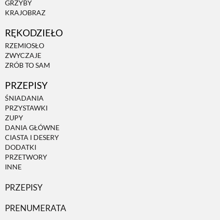
GRZYBY
KRAJOBRAZ
ZWIERZĘTA W NATURZE
RĘKODZIEŁO
RZEMIOSŁO
GRZYBY
ZWYCZAJE
ZRÓB TO SAM
PRZEPISY
KRAJOBRAZ
ŚNIADANIA
PRZYSTAWKI
RĘKODZIEŁO
ZUPY
DANIA GŁÓWNE
CIASTA I DESERY
RZEMIOSŁO
DODATKI
PRZETWORY
INNE
ZWYCZAJE
PRZEPISY
PRENUMERATA
ZRÓB TO SAM