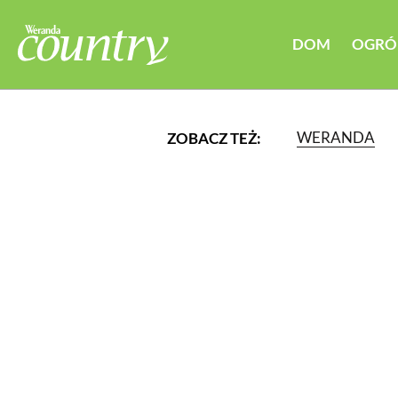
DOM
OGRÓ
WERANDA
ZOBACZ TEŻ:
LUB WYBIERZ JEDNĄ Z K