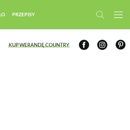
ŁO
PRZEPISY
KUP WERANDĘ COUNTRY
WYBIERZ TYP WYDANIA
WYDANIE DRUKOWANE
aktualny numer z dostawą do domu
E-WYDANIE PDF
przeglądaj bezpośrednio na Twoim
komputerze lub urządzeniu mobilnym