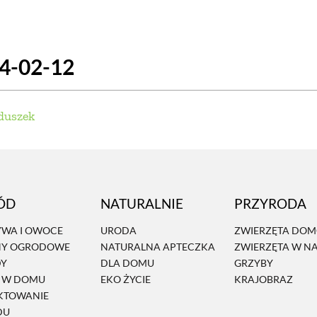
SCE
DOMY NA ŚWIECIE
URZĄDZAMY D
24-02-12
 I OWOCE
ROŚLINY OGRODOWE
PORA
 OGRODU
NATURALNIE
URODA
NATU
duszek
U
EKO ŻYCIE
PRZYRODA
ZWIERZĘT
URZE
GRZYBY
KRAJOBRAZ
RĘKODZI
ÓD
NATURALNIE
PRZYRODA
B TO SAM
PRZEPISY
ŚNIADANIA
PR
WA I OWOCE
URODA
ZWIERZĘTA DO
NY OGRODOWE
NATURALNA APTECZKA
ZWIERZĘTA W N
NE
CIASTA I DESERY
DODATKI
PRZE
DY
DLA DOMU
GRZYBY
Ń W DOMU
EKO ŻYCIE
KRAJOBRAZ
KTOWANIE
DU