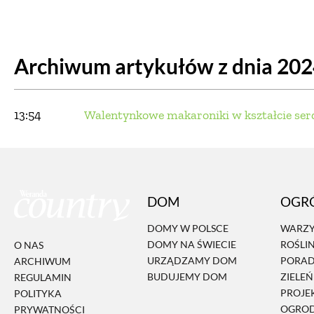
DOM
DOMY W POL
Archiwum artykułów z dnia 20
OGRÓD
WARZYWA
PROJEKTOWANIE
13:54
Walentynkowe makaroniki w kształcie ser
DLA DOM
ZWIERZĘTA W NAT
DOM
OGR
ZWYCZAJE
ZRÓ
DOMY W POLSCE
WARZY
DOMY NA ŚWIECIE
ROŚLI
O NAS
DANIA GŁÓW
URZĄDZAMY DOM
PORA
ARCHIWUM
BUDUJEMY DOM
ZIELE
REGULAMIN
PROJE
POLITYKA
OGRO
PRYWATNOŚCI