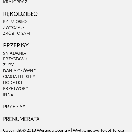
KRAJOBRAZ
RĘKODZIEŁO
ZWIERZĘTA W NATURZE
RZEMIOSŁO
ZWYCZAJE
GRZYBY
ZRÓB TO SAM
PRZEPISY
KRAJOBRAZ
ŚNIADANIA
PRZYSTAWKI
ZUPY
RĘKODZIEŁO
DANIA GŁÓWNE
CIASTA I DESERY
DODATKI
RZEMIOSŁO
PRZETWORY
INNE
PRZEPISY
ZWYCZAJE
PRENUMERATA
ZRÓB TO SAM
Copyright © 2018 Weranda Country | Wydawnictwo Te-Jot Teresa