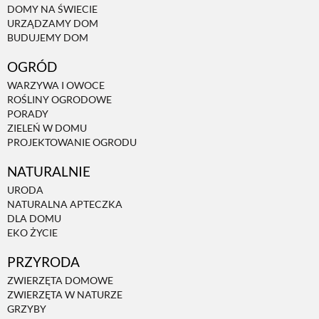
DOMY NA ŚWIECIE
URZĄDZAMY DOM
NATURALNIE
BUDUJEMY DOM
OGRÓD
URODA
WARZYWA I OWOCE
ROŚLINY OGRODOWE
PORADY
NATURALNA APTECZKA
ZIELEŃ W DOMU
PROJEKTOWANIE OGRODU
NATURALNIE
DLA DOMU
URODA
NATURALNA APTECZKA
EKO ŻYCIE
DLA DOMU
EKO ŻYCIE
PRZYRODA
PRZYRODA
ZWIERZĘTA DOMOWE
ZWIERZĘTA W NATURZE
ZWIERZĘTA DOMOWE
GRZYBY