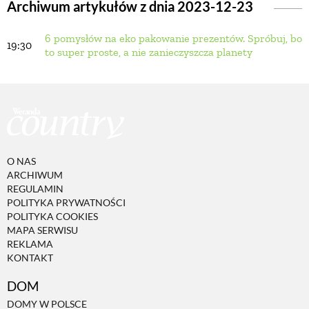
Archiwum artykułów z dnia 2023-12-23
6 pomysłów na eko pakowanie prezentów. Spróbuj, bo
BUDUJEMY DOM
19:30
to super proste, a nie zanieczyszcza planety
OGRÓD
WARZYWA I OWOCE
O NAS
ROŚLINY OGRODOWE
ARCHIWUM
REGULAMIN
POLITYKA PRYWATNOŚCI
PORADY
POLITYKA COOKIES
MAPA SERWISU
REKLAMA
KONTAKT
ZIELEŃ W DOMU
DOM
PROJEKTOWANIE OGRODU
DOMY W POLSCE